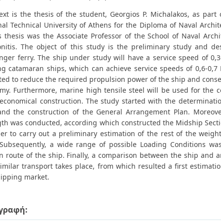
text is the thesis of the student, Georgios P. Michalakos, as part
nal Technical University of Athens for the Diploma of Naval Archi
is thesis was the Associate Professor of the School of Naval Arc
onitis. The object of this study is the preliminary study and 
nger ferry. The ship under study will have a service speed of 0,3
ing catamaran ships, which can achieve service speeds of 0,6-0,7 
ed to reduce the required propulsion power of the ship and conseque
my. Furthermore, marine high tensile steel will be used for the co
economical construction. The study started with the determinatio
and the construction of the General Arrangement Plan. Moreover
gth was conducted, according which constructed the Midship Sectio
der to carry out a preliminary estimation of the rest of the wei
 Subsequently, a wide range of possible Loading Conditions w
n route of the ship. Finally, a comparison between the ship and 
imilar transport takes place, from which resulted a first estimatio
hipping market.
γραφή: