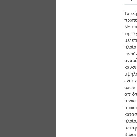
Διπλωματικές Εργασίες
Πολιτικές Πρόσβασης
Ανά Ημερομηνία
Το κε
Έκδοσης
προπ
Συγγραφείς
Τίτλοι
Ναυπη
Θέματα
της Σ
μελέτ
πλοίο
κινού
αναμέ
καύσι
υψηλή
ενασχ
όλων 
απ’ ό
προκε
προκα
κατασ
πλοίο
μεταφ
βιωσι