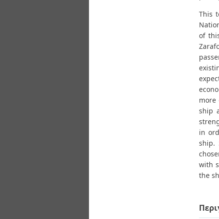
This 
Natio
of th
Zaraf
passe
exist
expect
econo
more 
ship 
stren
in or
ship.
chose
with s
the s
Περι