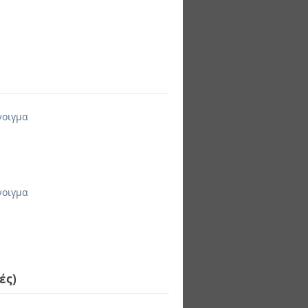
νοιγμα
νοιγμα
ές)