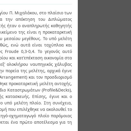
γίου Π. Μιχαλάκου, στο πλαίσιο των
ια την απόκτηση του Διπλώματος
τής ήταν ο αναπληρωτής καθηγητής
κείμενο της είναι η προκαταρκτική
υ μεσαίου μεγέθους. Το υπό μελέτη
αθώς, ενώ αυτά είναι ταχύπλοα και
ς Froude 0,3-0,4. Το γεγονός αυτό
ίου και κατ’επέκταση οικονομία στα
 εξ’ ολοκλήρου ναυπηγικός χάλυβας
ν πορεία της μελέτης, αρχικά έγινε
 Arrangement) και τον προσδιορισμό
ηκε προκαταρκτική μελέτη αντοχής,
έδιο Καταστρωμάτων (Profile&Decks),
ς κατασκευής. Επίσης, έγινε και ο
 υπό μελέτη πλοίο. Στη συνέχεια,
ομή που επιλέχθηκε να ακολουθεί το
ατηγό-οχηματαγωγό πλοίο παρόμοιας
γεται ένα πρώτο αποτέλεσμα για τη