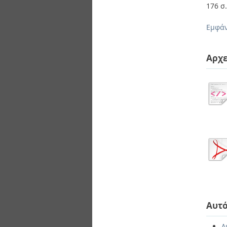
176 σ
Εμφάν
Αρχε
Αυτό
Δ