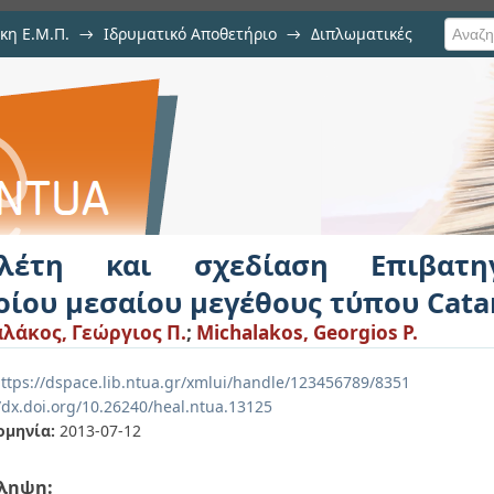
κη Ε.Μ.Π.
→
Ιδρυματικό Αποθετήριο
→
Διπλωματικές
ίαση Επιβατηγού-Οχηματαγωγο
tamaran
λέτη και σχεδίαση Επιβατηγ
οίου μεσαίου μεγέθους τύπου Cat
λάκος, Γεώργιος Π.
;
Michalakos, Georgios P.
ttps://dspace.lib.ntua.gr/xmlui/handle/123456789/8351
//dx.doi.org/10.26240/heal.ntua.13125
ομηνία:
2013-07-12
ληψη: