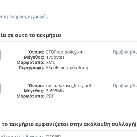
.
ιση πλήρους εγγραφής
ία σε αυτό το τεκμήριο
Όνομα:
ETDFree-policy.xml
Προβολή/
Ά
Μέγεθος:
175bytes
Μορφότυπο:
XML
Περιγραφή:
Ελεύθερη πρόσβαση
Όνομα:
michalakosg_ferry.pdf
Προβολή/
Ά
Μέγεθος:
5.605Mb
Μορφότυπο:
PDF
 το τεκμήριο εμφανίζεται στην ακόλουθη συλλογή(
ιπλωματικές Εργασίες
[21069]