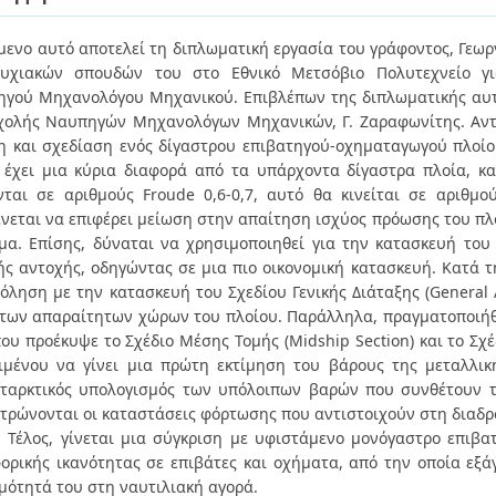
ίμενο αυτό αποτελεί τη διπλωματική εργασία του γράφοντος, Γεωρ
τυχιακών σπουδών του στο Εθνικό Μετσόβιο Πολυτεχνείο γ
γού Μηχανολόγου Μηχανικού. Επιβλέπων της διπλωματικής αυ
χολής Ναυπηγών Μηχανολόγων Μηχανικών, Γ. Ζαραφωνίτης. Αντι
η και σχεδίαση ενός δίγαστρου επιβατηγού-οχηματαγωγού πλοίο
 έχει μια κύρια διαφορά από τα υπάρχοντα δίγαστρα πλοία, κ
νται σε αριθμούς Froude 0,6-0,7, αυτό θα κινείται σε αριθμού
νεται να επιφέρει μείωση στην απαίτηση ισχύος πρόωσης του πλο
μα. Επίσης, δύναται να χρησιμοποιηθεί για την κατασκευή του
ς αντοχής, οδηγώντας σε μια πιο οικονομική κατασκευή. Κατά τη
όληση με την κατασκευή του Σχεδίου Γενικής Διάταξης (General
των απαραίτητων χώρων του πλοίου. Παράλληλα, πραγματοποιήθ
που προέκυψε το Σχέδιο Μέσης Τομής (Midship Section) και το Σχ
ιμένου να γίνει μια πρώτη εκτίμηση του βάρους της μεταλλική
ταρκτικός υπολογισμός των υπόλοιπων βαρών που συνθέτουν το
τρώνονται οι καταστάσεις φόρτωσης που αντιστοιχούν στη διαδρ
. Τέλος, γίνεται μια σύγκριση με υφιστάμενο μονόγαστρο επιβ
ορικής ικανότητας σε επιβάτες και οχήματα, από την οποία εξά
μότητά του στη ναυτιλιακή αγορά.