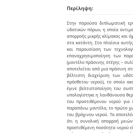
Διπλωματικές Εργασίες
Πολιτικές Πρόσβασης
Περίληψη:
Ανά Ημερομηνία
Έκδοσης
Συγγραφείς
Στην παρούσα διπλωματική εργ
Τίτλοι
υδατικών πόρων, η οποία αντιμ
Θέματα
απορροής μικρής κλίμακας και ό
στα κατάντη. Στα πλαίσια αυτής
και παρουσίαση των τεχνολογ
επαναχρησιμοποίηση των παρα
(μοντέλο πράσινης στέγης – συλ
αποτελείται από μια πράσινη στ
βέλτιστη διαχείριση των υδά
πρόσθετου νερού), το οποίο ακ
έγινε βελτιστοποίηση του συσ
υπολογίστηκε η λανθάνουσα θερμ
του προστιθέμενου νερού για 
παραπάνω μοντέλα, το πρώτο χωρ
του βρόχινου νερού. Τα αποτελέ
ότι η συνολική απορροή μειών
προστιθέμενη ποσότητα νερού ε