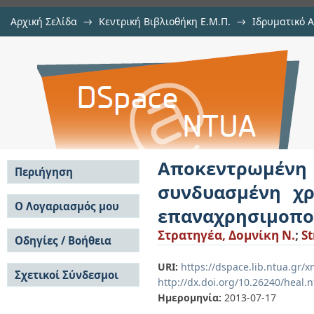
Αρχική Σελίδα
→
Κεντρική Βιβλιοθήκη Ε.Μ.Π.
→
Ιδρυματικό 
Αποκεντρωμένη διαχείριση αστικ
Εργασίες
→
Εμφάνιση Τεκμηρίου
Αποθετήριο DSpace/Manakin
στεγών με πρακτικές επαναχρησιμ
Αποκεντρωμέ
Περιήγηση
συνδυασμένη χ
Σε όλο το DSpace
Ο Λογαριασμός μου
επαναχρησιμοποί
Κοινότητες & Συλλογές
Σύνδεση
Στρατηγέα, Δομνίκη Ν.
;
St
Ανά Ημερομηνία
Οδηγίες / Βοήθεια
Εγγραφή
Έκδοσης
Οδηγίες Υποβολής
Συγγραφείς
URI:
https://dspace.lib.ntua.gr/
Σχετικοί Σύνδεσμοι
Οδηγίες Χρήσης ΙΑ
Τίτλοι
http://dx.doi.org/10.26240/heal.
Συχνές Ερωτήσεις
Θέματα
Ημερομηνία:
2013-07-17
Οδηγίες Υποβολής -
Αυτή η Συλλογή