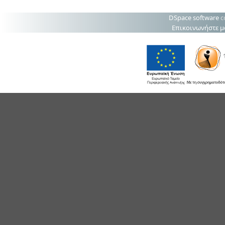
DSpace software
c
Επικοινωνήστε μ