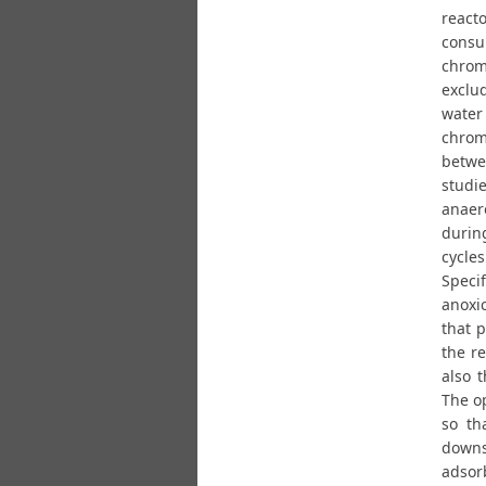
react
consu
chromi
exclu
water 
chrom
betwe
studi
anaer
during
cycle
Speci
anoxi
that p
the r
also 
The op
so th
down
adsor