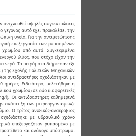
ν ανιχνευθεί υψηλές συγκεντρώσεις
ο γεγονός αυτό έχει προκαλέσει την
ώπινη υγεία. Για την αντιμετώπισης
λογική επεξεργασία των ρυπασμένων
 χρωμίου από αυτά. Συγκεκριμένα
ενεργού ιλύος, που στόχο είχαν την
α νερά. Τα πειράματα διήρκεσαν έξι
Τ.) της Σχολής Πολιτικών Μηχανικών
βιοι αντιδραστήρες σχεδιάστηκαν με
 ημέρες. Ειδικότερα, μελετήθηκε η
ικού χρωμίου) σε δύο διαφορετικές
g/l). Οι αντιδραστήρες καθημερινά
την ανάπτυξη των μικροοργανισμών):
μιο. Ο τρίτος ανοξικός-αναερόβιος
 σχεδιάστηκε με υδραυλικό χρόνο
ερινά επεξεργαζόταν ρυπασμένο με
ο προστίθετο και ανάλογο υπόστρωμα.