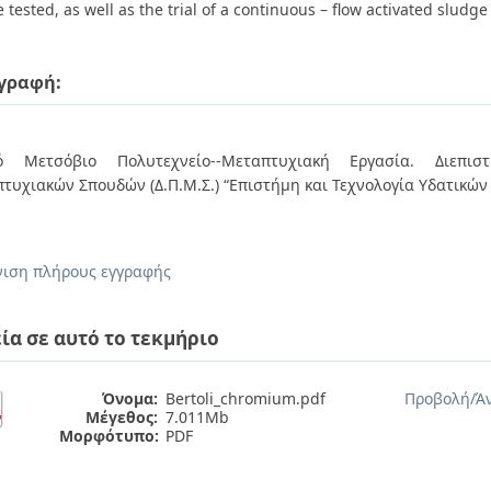
 tested, as well as the trial of a continuous – flow activated sludge
γραφή:
κό Μετσόβιο Πολυτεχνείο--Μεταπτυχιακή Εργασία. Διεπιστ
τυχιακών Σπουδών (Δ.Π.Μ.Σ.) “Επιστήμη και Τεχνολογία Υδατικών
ιση πλήρους εγγραφής
ία σε αυτό το τεκμήριο
Όνομα:
Bertoli_chromium.pdf
Προβολή/
Ά
Μέγεθος:
7.011Mb
Μορφότυπο:
PDF