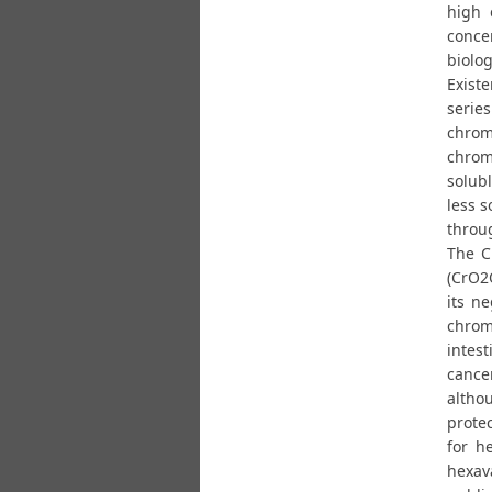
high 
conce
biolo
Exist
serie
chrom
chrom
solubl
less 
throug
The C
(CrO2
its n
chrom
intes
cancer
althou
prote
for h
hexava