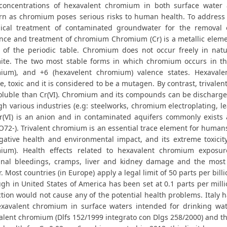
concentrations of hexavalent chromium in both surface water
rn as chromium poses serious risks to human health. To address t
gical treatment of contaminated groundwater for the removal 
ence and treatment of chromium Chromium (Cr) is a metallic element
s of the periodic table. Chromium does not occur freely in na
ite. The two most stable forms in which chromium occurs in the
ium), and +6 (hexavelent chromium) valence states. Hexavalen
e, toxic and it is considered to be a mutagen. By contrast, trivalent
soluble than Cr(VI). Chromium and its compounds can be discharg
h various industries (e.g: steelworks, chromium electroplating, l
r(VI) is an anion and in contaminated aquifers commonly exists
O72-). Trivalent chromium is an essential trace element for huma
egative health and environmental impact, and its extreme toxicity 
ium). Health effects related to hexavalent chromium exposu
tinal bleedings, cramps, liver and kidney damage and the most
. Most countries (in Europe) apply a legal limit of 50 parts per bi
gh in United States of America has been set at 0.1 parts per milli
ction would not cause any of the potential health problems. Italy
exavalent chromium in surface waters intended for drinking wate
lent chromium (Dlfs 152/1999 integrato con Dlgs 258/2000) and the 