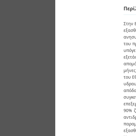
Διπλωματικές Εργασίες
Πολιτικές Πρόσβασης
Περί
Ανά Ημερομηνία
Έκδοσης
Συγγραφείς
Στην 
Τίτλοι
εξασθ
Θέματα
ανησυ
του π
υπόγε
εξετά
απομά
μήνες
του Ε
υδραυ
απόδο
συγκε
επεξε
90% ζ
αντιδ
παραμ
εξασθ