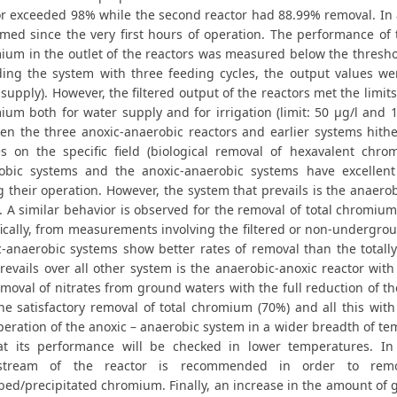
or exceeded 98% while the second reactor had 88.99% removal. In al
med since the very first hours of operation. The performance of t
um in the outlet of the reactors was measured below the threshold
ding the system with three feeding cycles, the output values w
supply). However, the filtered output of the reactors met the limits 
ium both for water supply and for irrigation (limit: 50 μg/l and 1
en the three anoxic-anaerobic reactors and earlier systems hithe
es on the specific field (biological removal of hexavalent chr
obic systems and the anoxic-anaerobic systems have excellen
 their operation. However, the system that prevails is the anaero
s. A similar behavior is observed for the removal of total chromiu
fically, from measurements involving the filtered or non-undergro
c-anaerobic systems show better rates of removal than the totall
revails over all other system is the anaerobic-anoxic reactor wit
emoval of nitrates from ground waters with the full reduction of 
the satisfactory removal of total chromium (70%) and all this with
eration of the anoxic – anaerobic system in a wider breadth of te
at its performance will be checked in lower temperatures. In 
stream of the reactor is recommended in order to remo
bed/precipitated chromium. Finally, an increase in the amount of