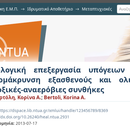
κη Ε.Μ.Π.
→
Ιδρυματικό Αποθετήριο
→
Μεταπτυχιακές
ργασία υπόγειων υδάτων για
κού χρωμίου με ανοξικές-αναερόβι
ολογική επεξεργασία υπόγειω
ομάκρυνση εξασθενούς και ολ
οξικές-αναερόβιες συνθήκες
τόλη, Κορίνα Α.
;
Bertoli, Korina A.
ttps://dspace.lib.ntua.gr/xmlui/handle/123456789/8369
/dx.doi.org/10.26240/heal.ntua.2931
ομηνία:
2013-07-17