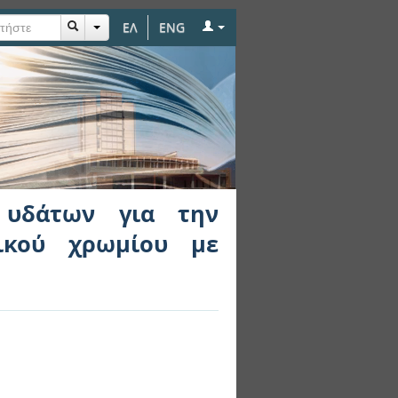
ΕΛ
ENG
 την απομάκρυνση
ες συνθήκες
ν υδάτων για την
ικού χρωμίου με