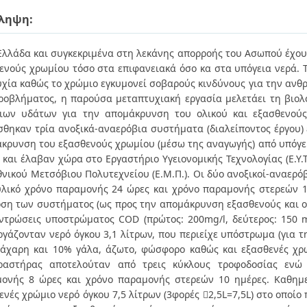
ληψη:
Ελλάδα και συγκεκριμένα στη λεκάνης απορροής του Ασωπού έχου
ενούς χρωμίου τόσο στα επιφανειακά όσο κα στα υπόγεια νερά. Τ
χία καθώς το χρώμιο εγκυμονεί σοβαρούς κινδύνους για την ανθρ
ροβλήματος, η παρούσα μεταπτυχιακή εργασία μελετάει τη βιο
ιων υδάτων για την απομάκρυνση του ολικού και εξασθενούς
σθηκαν τρία ανοξικά-αναερόβια συστήματα (διαλείποντος έργου) 
κρυνση του εξασθενούς χρωμίου (μέσω της αναγωγής) από υπόγει
 και έλαβαν χώρα στο Εργαστήριο Υγειονομικής Τεχνολογίας (Ε.Υ.
θνικού Μετσόβιου Πολυτεχνείου (Ε.Μ.Π.). Οι δύο ανοξικοί-αναερό
λικό χρόνο παραμονής 24 ώρες και χρόνο παραμονής στερεών 10
ση των συστήματος (ως προς την απομάκρυνση εξασθενούς και ολ
ντρώσεις υποστρώματος COD (πρώτος: 200mg/l, δεύτερος: 150 m
ργάζονταν νερό όγκου 3,1 λίτρων, που περιείχε υπόστρωμα (για 
άχαρη και 10% γάλα, άζωτο, φώσφορο καθώς και εξασθενές χρώ
ραστήρας αποτελούταν από τρεις κύκλους τροφοδοσίας ενώ
ονής 8 ώρες και χρόνο παραμονής στερεών 10 ημέρες. Καθημ
ενές χρώμιο νερό όγκου 7,5 λίτρων (3φορές 2,5L=7,5L) στο οποί