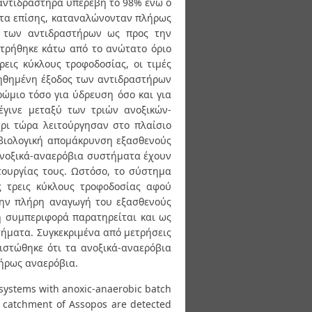
 αντιδραστήρα υπερέβη το 98% ενώ ο
ατα επίσης, καταναλώνονταν πλήρως
ις των αντιδραστήρων ως προς την
τρήθηκε κάτω από το ανώτατο όριο
ρεις κύκλους τροφοδοσίας, οι τιμές
ιηθημένη έξοδος των αντιδραστήρων
ρώμιο τόσο για ύδρευση όσο και για
 έγινε μεταξύ των τριών ανοξικών-
ρι τώρα λειτούργησαν στο πλαίσιο
βιολογική απομάκρυνση εξασθενούς
ανοξικά-αναερόβια συστήματα έχουν
τουργίας τους. Ωστόσο, το σύστημα
ς τρεις κύκλους τροφοδοσίας αφού
την πλήρη αναγωγή του εξασθενούς
η συμπεριφορά παρατηρείται και ως
ήματα. Συγκεκριμένα από μετρήσεις
ιστώθηκε ότι τα ανοξικά-αναερόβια
ήρως αναερόβια.
systems with anoxic-anaerobic batch
er catchment of Assopos are detected