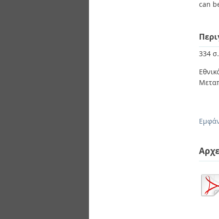
can be
Περι
334 σ.
Εθνι
Μεταπ
Εμφάν
Αρχε