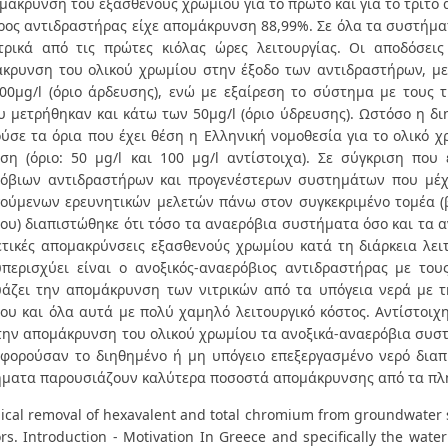
μάκρυνση του εξασθενούς χρωμίου για το πρώτο και για το τρίτο
ρος αντιδραστήρας είχε απομάκρυνση 88,99%. Σε όλα τα συστήμ
τρικά από τις πρώτες κιόλας ώρες λειτουργίας. Οι αποδόσε
κρυνση του ολικού χρωμίου στην έξοδο των αντιδραστήρων, με
00μg/l (όριο άρδευσης), ενώ με εξαίρεση το σύστημα με τους τ
υ μετρήθηκαν και κάτω των 50μg/l (όριο ύδρευσης). Ωστόσο η δ
ύσε τα όρια που έχει θέση η Ελληνική νομοθεσία για το ολικό χ
ση (όριο: 50 μg/l και 100 μg/l αντίστοιχα). Σε σύγκριση που
όβιων αντιδραστήρων και προγενέστερων συστημάτων που μέχ
ούμενων ερευνητικών μελετών πάνω στον συγκεκριμένο τομέα (
ου) διαπιστώθηκε ότι τόσο τα αναερόβια συστήματα όσο και τα 
ετικές απομακρύνσεις εξασθενούς χρωμίου κατά τη διάρκεια λει
περισχύει είναι ο ανοξικός-αναερόβιος αντιδραστήρας με του
άζει την απομάκρυνση των νιτρικών από τα υπόγεια νερά με 
ου και όλα αυτά με πολύ χαμηλό λειτουργικό κόστος. Αντίστοιχ
την απομάκρυνση του ολικού χρωμίου τα ανοξικά-αναερόβια συστ
φορούσαν το διηθημένο ή μη υπόγειο επεξεργασμένο νερό διαπ
ματα παρουσιάζουν καλύτερα ποσοστά απομάκρυνσης από τα πλ
gical removal of hexavalent and total chromium from groundwater 
ors. Introduction - Motivation In Greece and specifically the wat