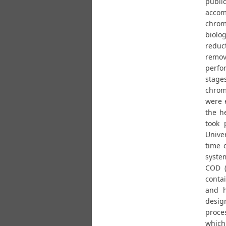
publi
accom
chrom
biolog
reduc
remov
perfo
stages
chromi
were 
the h
took 
Unive
time 
syste
COD (
conta
and h
desig
proces
which