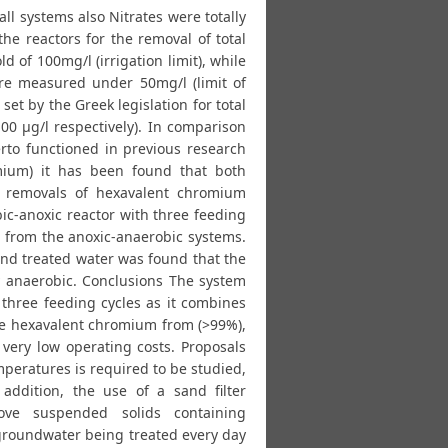
l systems also Nitrates were totally
he reactors for the removal of total
 of 100mg/l (irrigation limit), while
ere measured under 50mg/l (limit of
set by the Greek legislation for total
00 μg/l respectively). In comparison
rto functioned in previous research
omium) it has been found that both
t removals of hexavalent chromium
bic-anoxic reactor with three feeding
m from the anoxic-anaerobic systems.
und treated water was found that the
y anaerobic. Conclusions The system
h three feeding cycles as it combines
the hexavalent chromium from (>99%),
 very low operating costs. Proposals
mperatures is required to be studied,
addition, the use of a sand filter
ve suspended solids containing
 groundwater being treated every day