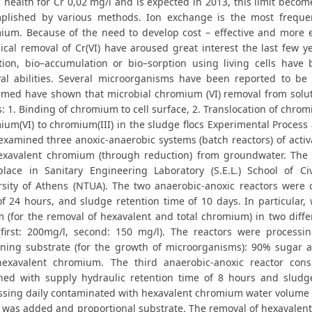
c health for Cr 0,02 mg/l and is expected in 2013, this limit bec
plished by various methods. Ion exchange is the most frequen
ium. Because of the need to develop cost – effective and more e
ical removal of Cr(VI) have aroused great interest the last few y
tion, bio–accumulation or bio–sorption using living cells hav
al abilities. Several microorganisms have been reported to be 
rmed have shown that microbial chromium (VI) removal from soluti
: 1. Binding of chromium to cell surface, 2. Translocation of chrom
um(VI) to chromium(III) in the sludge flocs Experimental Process an
examined three anoxic-anaerobic systems (batch reactors) of acti
exavalent chromium (through reduction) from groundwater. The
place in Sanitary Engineering Laboratory (S.E.L.) School of Ci
rsity of Athens (NTUA). The two anaerobic-anoxic reactors were 
of 24 hours, and sludge retention time of 10 days. In particular
m (for the removal of hexavalent and total chromium) in two diffe
first: 200mg/l, second: 150 mg/l). The reactors were processin
ining substrate (for the growth of microorganisms): 90% sugar 
exavalent chromium. The third anaerobic-anoxic reactor consi
ned with supply hydraulic retention time of 8 hours and sludge
sing daily contaminated with hexavalent chromium water volume of 7.
 was added and proportional substrate. The removal of hexavalent 