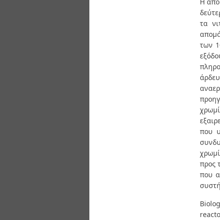
Η απο
δεύτε
τα νι
απομά
των 1
εξόδο
πληρο
άρδευ
αναερ
προηγ
χρωμί
εξαιρ
που υ
συνδυ
χρωμί
προς 
που α
συστή
Biolo
react