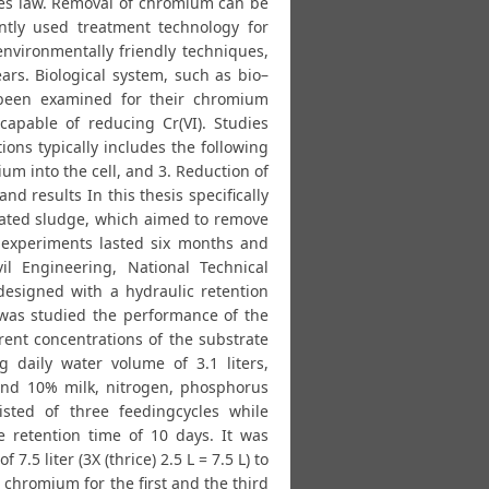
omes law. Removal of chromium can be
tly used treatment technology for
nvironmentally friendly techniques,
ears. Biological system, such as bio–
e been examined for their chromium
capable of reducing Cr(VI). Studies
ons typically includes the following
ium into the cell, and 3. Reduction of
d results In this thesis specifically
vated sludge, which aimed to remove
 experiments lasted six months and
vil Engineering, National Technical
designed with a hydraulic retention
, was studied the performance of the
rent concentrations of the substrate
g daily water volume of 3.1 liters,
and 10% milk, nitrogen, phosphorus
sted of three feedingcycles while
 retention time of 10 days. It was
5 liter (3X (thrice) 2.5 L = 7.5 L) to
chromium for the first and the third