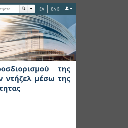
ΕΛ
ENG
ης κατάστασης του
ου ρυθμού έκλυσης
οσδιορισμού της
ν ντήζελ μέσω της
τητας