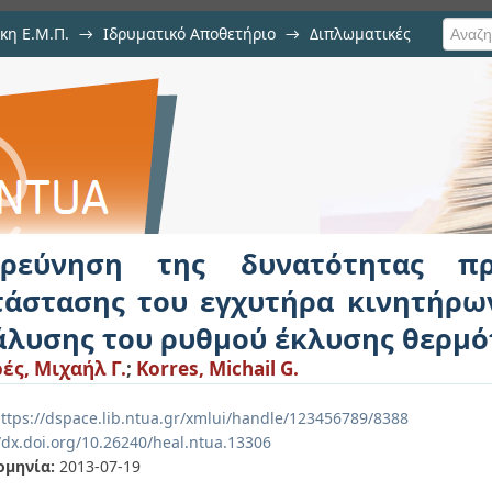
κη Ε.Μ.Π.
→
Ιδρυματικό Αποθετήριο
→
Διπλωματικές
υνατότητας προσδιορισμού τ
ων ντήζελ μέσω της ανάλυσης τ
ερεύνηση της δυνατότητας πρ
τάστασης του εγχυτήρα κινητήρω
άλυσης του ρυθμού έκλυσης θερμό
ές, Μιχαήλ Γ.
;
Korres, Michail G.
ttps://dspace.lib.ntua.gr/xmlui/handle/123456789/8388
//dx.doi.org/10.26240/heal.ntua.13306
ομηνία:
2013-07-19