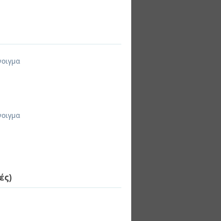
νοιγμα
νοιγμα
ές)