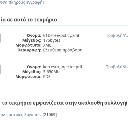
ιση πλήρους εγγραφής
ία σε αυτό το τεκμήριο
Όνομα:
ETDFree-policy.xml
Προβολή/
Ά
Μέγεθος:
175bytes
Μορφότυπο:
XML
Περιγραφή:
Ελεύθερη πρόσβαση
Όνομα:
korresm_injector.pdf
Προβολή/
Ά
Μέγεθος:
5.650Mb
Μορφότυπο:
PDF
 το τεκμήριο εμφανίζεται στην ακόλουθη συλλογή(
ιπλωματικές Εργασίες
[21069]