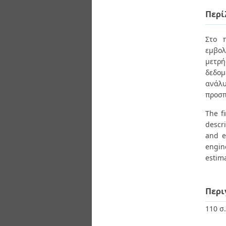
Διπλωματικές Εργασίες
Πολιτικές Πρόσβασης
Περί
Ανά Ημερομηνία
Έκδοσης
Συγγραφείς
Στο 
Τίτλοι
εμβολ
Θέματα
μετρή
δεδομ
ανάλυ
προσπ
The f
descr
and e
engin
estima
Περι
110 σ