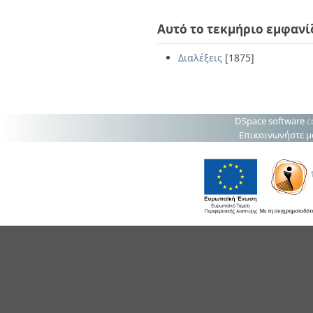
Αυτό το τεκμήριο εμφανί
Διαλέξεις
[1875]
DSpace software
c
Επικοινωνήστε μ