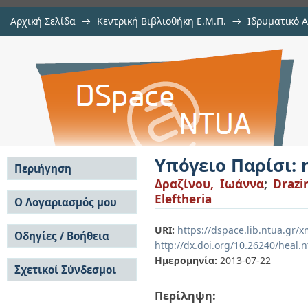
Αρχική Σελίδα
→
Κεντρική Βιβλιοθήκη Ε.Μ.Π.
→
Ιδρυματικό 
Υπόγειο Παρίσι: η σκοτεινή όψη τ
Εμφάνιση Τεκμηρίου
Αποθετήριο DSpace/Manakin
Υπόγειο Παρίσι:
Περιήγηση
Δραζίνου, Ιωάννα
;
Drazi
Σε όλο το DSpace
Eleftheria
Ο Λογαριασμός μου
Κοινότητες & Συλλογές
Σύνδεση
URI:
https://dspace.lib.ntua.gr/
Ανά Ημερομηνία
Οδηγίες / Βοήθεια
Εγγραφή
Έκδοσης
http://dx.doi.org/10.26240/heal.
Οδηγίες Υποβολής
Συγγραφείς
Ημερομηνία:
2013-07-22
Σχετικοί Σύνδεσμοι
Οδηγίες Χρήσης ΙΑ
Τίτλοι
Συχνές Ερωτήσεις
Θέματα
Περίληψη:
Οδηγίες Υποβολής -
Αυτή η Συλλογή