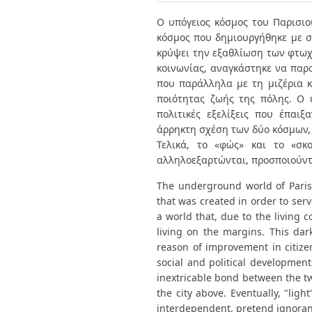
Διπλωματικές Εργασίες
Πολιτικές Πρόσβασης
Ανά Ημερομηνία
Ο υπόγειος κόσμος του Παρισιού
Έκδοσης
κόσμος που δημιουργήθηκε με σ
Συγγραφείς
κρύψει την εξαθλίωση των φτωχ
Τίτλοι
κοινωνίας, αναγκάστηκε να παρ
Θέματα
που παράλληλα με τη μιζέρια κ
ποιότητας ζωής της πόλης. Ο υ
πολιτικές εξελίξεις που έπαι
άρρηκτη σχέση των δύο κόσμων, 
Τελικά, το «φώς» και το «σκ
αλληλοεξαρτώνται, προσποιούντα
The underground world of Paris
that was created in order to serv
a world that, due to the living c
living on the margins. This da
reason of improvement in citize
social and political development
inextricable bond between the tw
the city above. Eventually, "lig
interdependent, pretend ignoranc