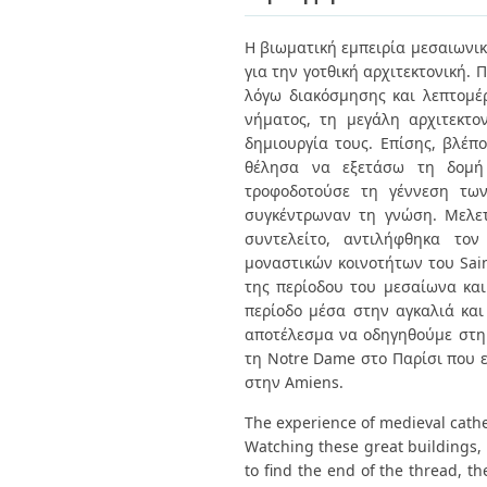
Διπλωματικές Εργασίες
Πολιτικές Πρόσβασης
Ανά Ημερομηνία
Η βιωματική εμπειρία μεσαιωνικ
Έκδοσης
για την γοτθική αρχιτεκτονική.
Συγγραφείς
Τίτλοι
λόγω διακόσμησης και λεπτομέ
Θέματα
νήματος, τη μεγάλη αρχιτεκτο
δημιουργία τους. Επίσης, βλέπο
θέλησα να εξετάσω τη δομή 
τροφοδοτούσε τη γέννεση τω
συγκέντρωναν τη γνώση. Μελετ
συντελείτο, αντιλήφθηκα το
μοναστικών κοινοτήτων του Sain
της περίοδου του μεσαίωνα κα
περίοδο μέσα στην αγκαλιά και
αποτέλεσμα να οδηγηθούμε στη 
τη Notre Dame στο Παρίσι που ε
στην Amiens.
The experience of medieval cathe
Watching these great buildings, 
to find the end of the thread, th