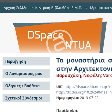
Αρχική Σελίδα
→
Κεντρική Βιβλιοθήκη Ε.Μ.Π.
→
Ιδρυματικό 
Τα μοναστήρια στο δυτικό Μεσαίω
Εμφάνιση Τεκμηρίου
Αποθετήριο DSpace/Manakin
Τα μοναστήρια 
Περιήγηση
στην Αρχιτεκτον
Σε όλο το DSpace
Ο Λογαριασμός μου
Βαρουχάκη, Νεφέλη
;
Varo
Κοινότητες & Συλλογές
Σύνδεση
Ανά Ημερομηνία
Οδηγίες / Βοήθεια
Εγγραφή
URI:
https://dspace.lib.ntua.gr/
Έκδοσης
http://dx.doi.org/10.26240/heal.
Οδηγίες Υποβολής
Συγγραφείς
Ημερομηνία:
2013-07-22
Σχετικοί Σύνδεσμοι
Οδηγίες Χρήσης ΙΑ
Τίτλοι
Συχνές Ερωτήσεις
Θέματα
Οδηγίες Υποβολής -
Περίληψη:
Αυτή η Συλλογή