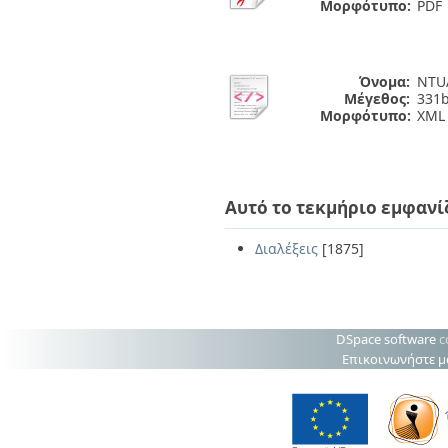
Μορφότυπο:
PDF
Όνομα:
NTUA
Μέγεθος:
331b
Μορφότυπο:
XML
Αυτό το τεκμήριο εμφανί
Διαλέξεις
[1875]
DSpace software
c
Επικοινωνήστε μ