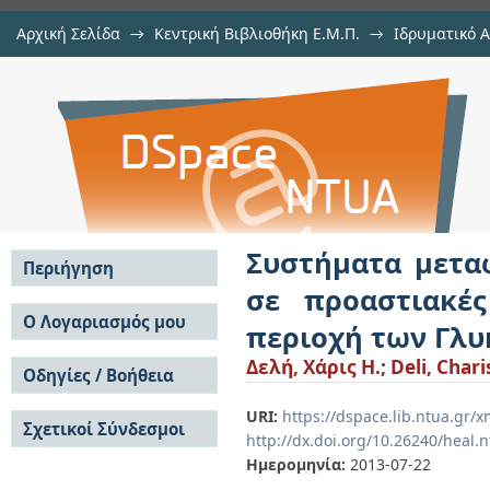
Αρχική Σελίδα
→
Κεντρική Βιβλιοθήκη Ε.Μ.Π.
→
Ιδρυματικό 
Συστήματα μεταφορών ανταποκρ
Εργασίες
→
Εμφάνιση Τεκμηρίου
Αποθετήριο DSpace/Manakin
περιοχές. Μελέτη εφαρμογής στη
Συστήματα μετα
Περιήγηση
σε προαστιακέ
Σε όλο το DSpace
Ο Λογαριασμός μου
περιοχή των Γλ
Κοινότητες & Συλλογές
Σύνδεση
Δελή, Χάρις Η.
;
Deli, Charis
Ανά Ημερομηνία
Οδηγίες / Βοήθεια
Εγγραφή
Έκδοσης
Οδηγίες Υποβολής
Συγγραφείς
URI:
https://dspace.lib.ntua.gr/
Σχετικοί Σύνδεσμοι
Οδηγίες Χρήσης ΙΑ
Τίτλοι
http://dx.doi.org/10.26240/heal.
Συχνές Ερωτήσεις
Θέματα
Ημερομηνία:
2013-07-22
Οδηγίες Υποβολής -
Αυτή η Συλλογή