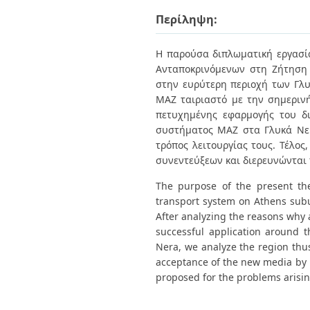
Διπλωματικές Εργασίες
Πολιτικές Πρόσβασης
Περίληψη:
Ανά Ημερομηνία
Έκδοσης
Συγγραφείς
Η παρούσα διπλωματική εργασί
Τίτλοι
Ανταποκρινόμενων στη Ζήτηση 
Θέματα
στην ευρύτερη περιοχή των Γλ
ΜΑΖ ταιριαστό με την σημερινή
πετυχημένης εφαρμογής του δι
συστήματος ΜΑΖ στα Γλυκά Νερά
τρόπος λειτουργίας τους. Τέλος
συνεντεύξεων και διερευνώνται 
The purpose of the present the
transport system on Athens subu
After analyzing the reasons why a
successful application around t
Nera, we analyze the region thus
acceptance of the new media by i
proposed for the problems arisin