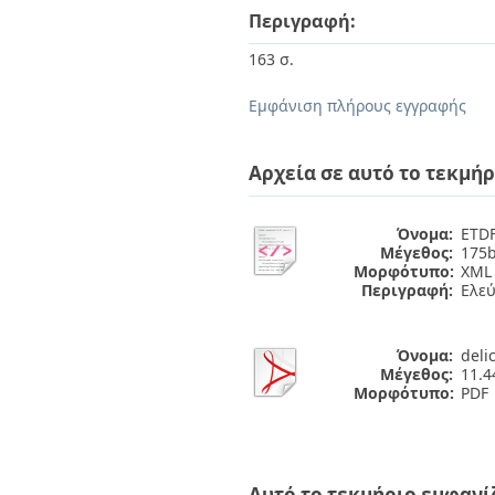
Περιγραφή:
163 σ.
Εμφάνιση πλήρους εγγραφής
Αρχεία σε αυτό το τεκμήρ
Όνομα:
ETDF
Μέγεθος:
175b
Μορφότυπο:
XML
Περιγραφή:
Ελε
Όνομα:
deli
Μέγεθος:
11.
Μορφότυπο:
PDF
Αυτό το τεκμήριο εμφανί