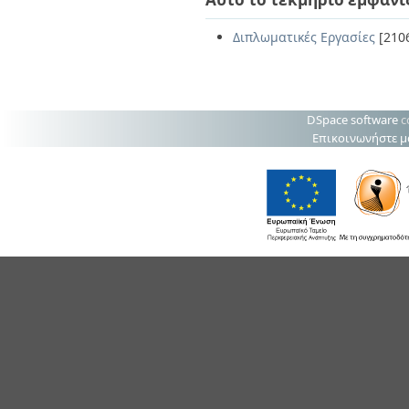
Διπλωματικές Εργασίες
[210
DSpace software
c
Επικοινωνήστε μ