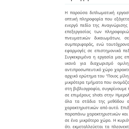
Διπλωματικές Εργασίες
Πολιτικές Πρόσβασης
Ανά Ημερομηνία
H παρούσα διπλωματική εργασ
Έκδοσης
οπτική πληροφορία που εξάγετα
Συγγραφείς
Τίτλοι
ενεργό πεδίο της Αναγνώρισης
Θέματα
επεξεργασίας των πληροφοριώ
πνευματικών δικαιωμάτων, σ
συμπεριφοράς, ενώ ταυτόχρονα
εφαρμογές σε επιστημονικά π
Συγκεκριμένα η εργασία μας επ
ικανά για διαχωρισμό ομι
αντιπροσωπευτικό χώρο χαρακτη
αρχικό ερώτημα του “Ποιος μίλη
μικρότερα τμήματα που ονομάζο
στη βιβλιογραφία, συγκρίνουμε 
σε επιμέρους shots στην Ημερο
όλα τα στάδια της μεθόδου α
χαρακτηριστικών από αυτό. Επι
παραπάνω χαρακτηριστικών και
σε ένα μικρότερο χώρο. Η κυρι
ότι εκμεταλλεύεται τα πλεονε