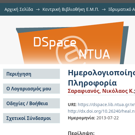
Αρχική Σελίδα
→
Κεντρική Βιβλιοθήκη Ε.Μ.Π.
→
Ιδρυματικό 
Ημερολογιοποίηση Ομιλητών με 
Εργασίες
→
Εμφάνιση Τεκμηρίου
Αποθετήριο DSpace/Manakin
Ημερολογιοποί
Περιήγηση
Πληροφορία
Σε όλο το DSpace
Ο Λογαριασμός μου
Σαραφιανός, Νικόλαος Κ.
Κοινότητες & Συλλογές
Σύνδεση
Ανά Ημερομηνία
Οδηγίες / Βοήθεια
Εγγραφή
URI:
https://dspace.lib.ntua.gr/
Έκδοσης
http://dx.doi.org/10.26240/heal.
Οδηγίες Υποβολής
Συγγραφείς
Ημερομηνία:
2013-07-22
Σχετικοί Σύνδεσμοι
Οδηγίες Χρήσης ΙΑ
Τίτλοι
Συχνές Ερωτήσεις
Θέματα
Οδηγίες Υποβολής -
Περίληψη:
Αυτή η Συλλογή