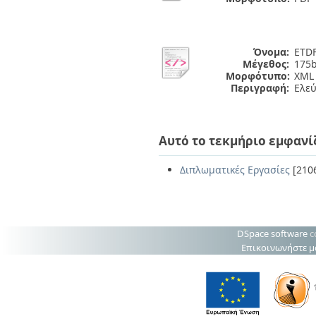
Όνομα:
ETDF
Μέγεθος:
175b
Μορφότυπο:
XML
Περιγραφή:
Ελε
Αυτό το τεκμήριο εμφανί
Διπλωματικές Εργασίες
[210
DSpace software
c
Επικοινωνήστε μ