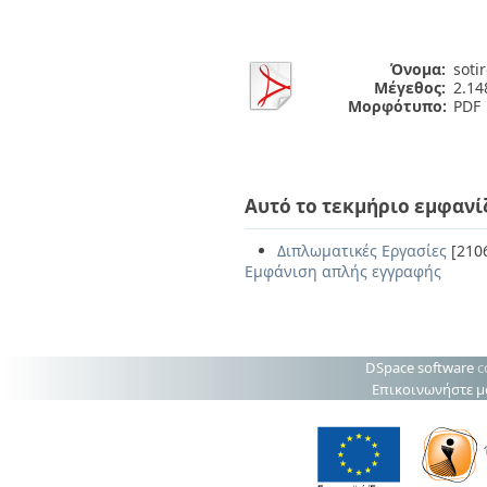
Όνομα:
soti
Μέγεθος:
2.1
Μορφότυπο:
PDF
Αυτό το τεκμήριο εμφανί
Διπλωματικές Εργασίες
[210
Εμφάνιση απλής εγγραφής
DSpace software
c
Επικοινωνήστε μ