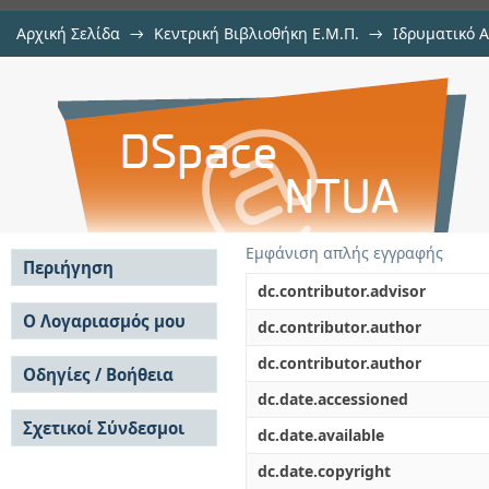
Αρχική Σελίδα
→
Κεντρική Βιβλιοθήκη Ε.Μ.Π.
→
Ιδρυματικό 
Ανάλυση ανωφέλειας/δυσχρησιμό
Εργασίες
→
Εμφάνιση Τεκμηρίου
Αποθετήριο DSpace/Manakin
πλοία
Εμφάνιση απλής εγγραφής
Περιήγηση
dc.contributor.advisor
Σε όλο το DSpace
Ο Λογαριασμός μου
dc.contributor.author
Κοινότητες & Συλλογές
Σύνδεση
dc.contributor.author
Ανά Ημερομηνία
Οδηγίες / Βοήθεια
Εγγραφή
Έκδοσης
dc.date.accessioned
Οδηγίες Υποβολής
Συγγραφείς
Σχετικοί Σύνδεσμοι
Οδηγίες Χρήσης ΙΑ
Τίτλοι
dc.date.available
Συχνές Ερωτήσεις
Θέματα
dc.date.copyright
Οδηγίες Υποβολής -
Αυτή η Συλλογή