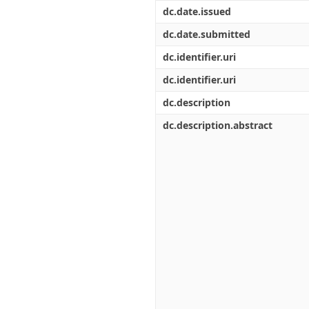
Διπλωματικές Εργασίες
dc.date.issued
Πολιτικές Πρόσβασης
Ανά Ημερομηνία
Έκδοσης
dc.date.submitted
Συγγραφείς
dc.identifier.uri
Τίτλοι
Θέματα
dc.identifier.uri
dc.description
dc.description.abstract