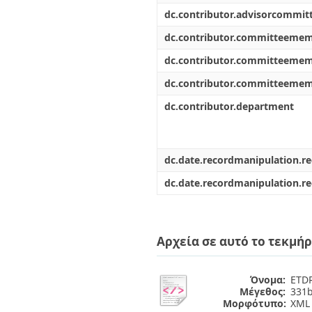
dc.contributor.advisorcommi
dc.contributor.committeeme
dc.contributor.committeeme
dc.contributor.committeeme
dc.contributor.department
dc.date.recordmanipulation.r
dc.date.recordmanipulation.r
Αρχεία σε αυτό το τεκμήρ
Όνομα:
ETDR
Μέγεθος:
331b
Μορφότυπο:
XML