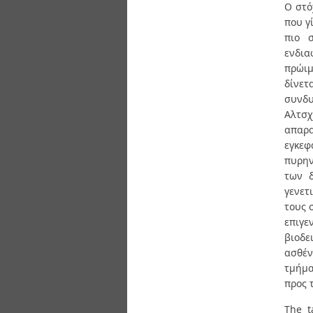
Διπλωματικές Εργασίες
Ο στό
Πολιτικές Πρόσβασης
Ανά Ημερομηνία
που γ
Έκδοσης
πιο σ
Συγγραφείς
ενδια
Τίτλοι
πρώιμ
Θέματα
δίνετ
συνδυ
Αλτσχ
απαρα
εγκεφ
πυρην
των δ
γενετ
τους 
επιγε
βιοδε
ασθέν
τμήμα
προς 
The t