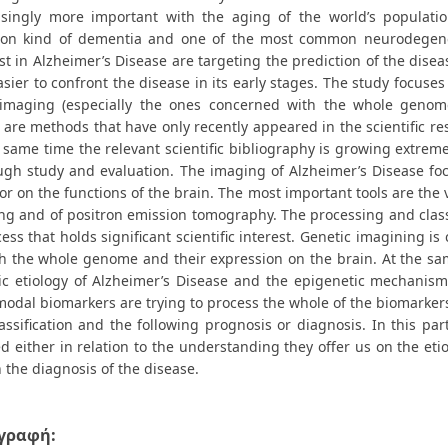
asingly more important with the aging of the world’s populatio
n kind of dementia and one of the most common neurodegener
st in Alzheimer’s Disease are targeting the prediction of the disea
easier to confront the disease in its early stages. The study focus
imaging (especially the ones concerned with the whole genom
 are methods that have only recently appeared in the scientific re
 same time the relevant scientific bibliography is growing extremel
ugh study and evaluation. The imaging of Alzheimer’s Disease foc
or on the functions of the brain. The most important tools are th
ng and of positron emission tomography. The processing and classif
ess that holds significant scientific interest. Genetic imagining i
th the whole genome and their expression on the brain. At the sa
ic etiology of Alzheimer’s Disease and the epigenetic mechanisms 
modal biomarkers are trying to process the whole of the biomarker
assification and the following prognosis or diagnosis. In this pa
d either in relation to the understanding they offer us on the etio
n the diagnosis of the disease.
γραφή: