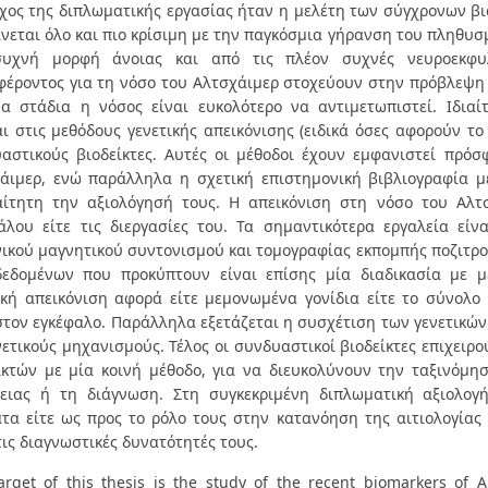
χος της διπλωματικής εργασίας ήταν η μελέτη των σύγχρονων βι
ίνεται όλο και πιο κρίσιμη με την παγκόσμια γήρανση του πληθυσ
υχνή μορφή άνοιας και από τις πλέον συχνές νευροεκφυλι
φέροντος για τη νόσο του Αλτσχάιμερ στοχεύουν στην πρόβλεψη 
α στάδια η νόσος είναι ευκολότερο να αντιμετωπιστεί. Ιδια
αι στις μεθόδους γενετικής απεικόνισης (ειδικά όσες αφορούν το
αστικούς βιοδείκτες. Αυτές οι μέθοδοι έχουν εμφανιστεί πρό
άιμερ, ενώ παράλληλα η σχετική επιστημονική βιβλιογραφία μ
ίτητη την αξιολόγησή τους. Η απεικόνιση στη νόσο του Αλτσ
άλου είτε τις διεργασίες του. Τα σημαντικότερα εργαλεία είν
ικού μαγνητικού συντονισμού και τομογραφίας εκπομπής ποζιτρο
εδομένων που προκύπτουν είναι επίσης μία διαδικασία με μ
ική απεικόνιση αφορά είτε μεμονωμένα γονίδια είτε το σύνολο
στον εγκέφαλο. Παράλληλα εξετάζεται η συσχέτιση των γενετικών
νετικούς μηχανισμούς. Τέλος οι συνδυαστικοί βιοδείκτες επιχειρ
ικτών με μία κοινή μέθοδο, για να διευκολύνουν την ταξινόμ
ειας ή τη διάγνωση. Στη συγκεκριμένη διπλωματική αξιολο
τα είτε ως προς το ρόλο τους στην κατανόηση της αιτιολογίας 
τις διαγνωστικές δυνατότητές τους.
arget of this thesis is the study of the recent biomarkers of 