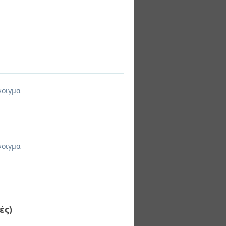
νοιγμα
νοιγμα
ές)