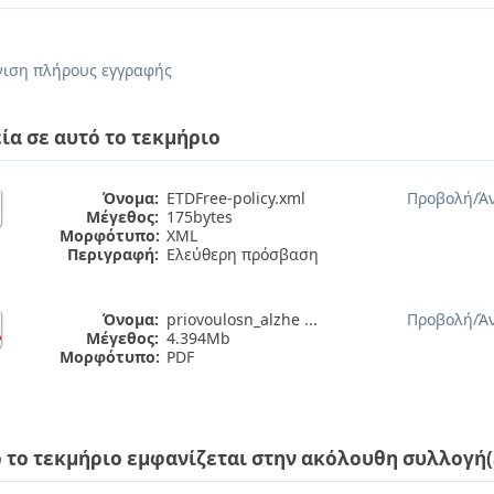
.
ιση πλήρους εγγραφής
ία σε αυτό το τεκμήριο
Όνομα:
ETDFree-policy.xml
Προβολή/
Ά
Μέγεθος:
175bytes
Μορφότυπο:
XML
Περιγραφή:
Ελεύθερη πρόσβαση
Όνομα:
priovoulosn_alzhe ...
Προβολή/
Ά
Μέγεθος:
4.394Mb
Μορφότυπο:
PDF
 το τεκμήριο εμφανίζεται στην ακόλουθη συλλογή(