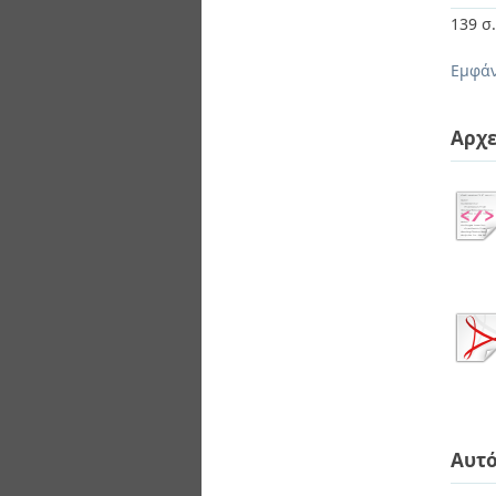
139 σ
Εμφάν
Αρχε
Αυτό