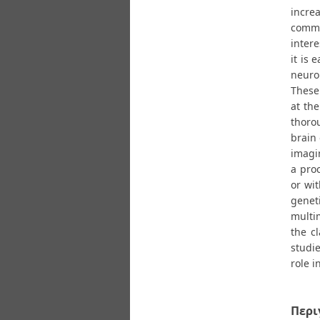
incre
commo
intere
it is 
neuro
These
at the
thoro
brain 
imagi
a proc
or wi
genet
multi
the cl
studie
role i
Περι