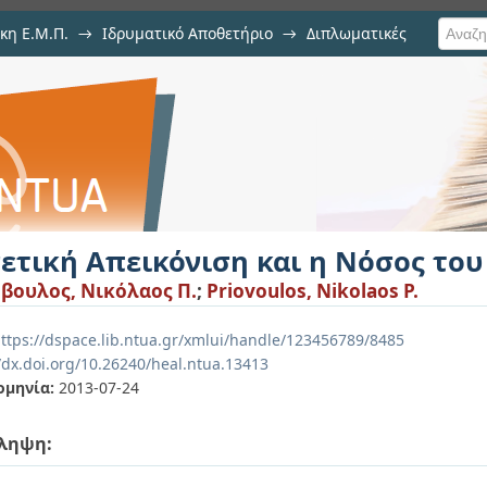
κη Ε.Μ.Π.
→
Ιδρυματικό Αποθετήριο
→
Διπλωματικές
 και η Νόσος του Αλτσχάιμερ
νετική Απεικόνιση και η Νόσος το
βουλος, Νικόλαος Π.
;
Priovoulos, Nikolaos P.
ttps://dspace.lib.ntua.gr/xmlui/handle/123456789/8485
//dx.doi.org/10.26240/heal.ntua.13413
ομηνία:
2013-07-24
ληψη: