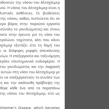
οδεικτών της νόσου του Αλτσχάιμερ
μού. Η νόσος του Αλτσχάιμερ είναι η
στικές ασθένειες. Οι βιοδείκτες
της νόσου, καθώς πιστεύεται ότι σε
ίτερο βάρος στην παρούσα εργασία
 σύνολο το γονιδιώματος) και στους
σφατα στην έρευνα για τη νόσο του
εγαλώνει ταχύτατα, κάτι που κάνει
χάιμερ εξετάζει είτε τη δομή του
αι οι διάφορες μορφές απεικόνισης
νίων. Η επεξεργασία και ταξινόμηση
εγάλο επιστημονικό ενδιαφέρον. Η
 του γονιδιώματος και την έκφρασή
 αιτιών στη νόσο του Αλτσχάιμερ με
ούν να επεξεργαστούν το συνόλο των
ηση και την ακόλουθη πρόβλεψη της
γήθηκε κάθε ένα από τα παραπάνω
της νόσου του Αλτσχάιμερ, είτε ως
Alzheimer’s Disease, which becomes