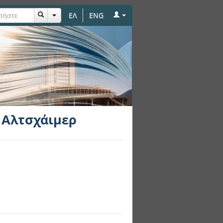
ΕΛ
ENG
υ Αλτσχάιμερ