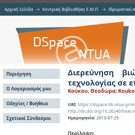
Αρχική Σελίδα
→
Κεντρική Βιβλιοθήκη Ε.Μ.Π.
→
Ιδρυματικό 
Διερεύνηση βιώσιμων εφαρμο
Εμφάνιση Τεκμηρίου
Αποθετήριο DSpace/Manakin
επικαλύψεις κτιρίων
Διερεύνηση βι
Περιήγηση
τεχνολογίας σε 
Σε όλο το DSpace
Ο Λογαριασμός μου
Κούκου, Θεοδώρα
;
Kouko
Κοινότητες & Συλλογές
Σύνδεση
Ανά Ημερομηνία
Οδηγίες / Βοήθεια
Εγγραφή
URI:
https://dspace.lib.ntua.gr/
Έκδοσης
http://dx.doi.org/10.26240/heal.
Οδηγίες Υποβολής
Συγγραφείς
Ημερομηνία:
2013-07-25
Σχετικοί Σύνδεσμοι
Οδηγίες Χρήσης ΙΑ
Τίτλοι
Συχνές Ερωτήσεις
Θέματα
Οδηγίες Υποβολής -
Περίληψη:
Αυτή η Συλλογή