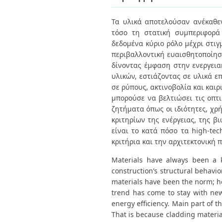
Διπλωματικές Εργασίες
Πολιτικές Πρόσβασης
Ανά Ημερομηνία
Τα υλικά αποτελούσαν ανέκαθεν
Έκδοσης
τόσο τη στατική συμπεριφορά
Συγγραφείς
Τίτλοι
δεδομένα κύριο ρόλο μέχρι στιγ
Θέματα
περιβαλλοντική ευαισθητοποίηση
δίνοντας έμφαση στην ενεργεια
υλικών, εστιάζοντας σε υλικά ε
σε ρύπους, ακτινοβολία και και
μπορούσε να βελτιώσει τις οπτι
ζητήματα όπως οι ιδιότητες, χρ
κριτηρίων της ενέργειας, της β
είναι το κατά πόσο τα high-te
κριτήρια και την αρχιτεκτονική
Materials have always been a ke
construction’s structural behavio
materials have been the norm; how
trend has come to stay with new
energy efficiency. Main part of t
That is because cladding material