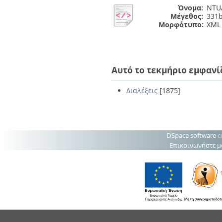
Όνομα:
NTUA
Μέγεθος:
331b
Μορφότυπο:
XML
Αυτό το τεκμήριο εμφανί
Διαλέξεις
[1875]
DSpace software
c
Επικοινωνήστε μ