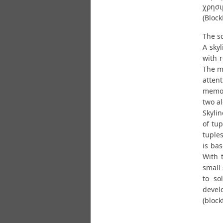
χρησι
(Block
The sc
A sky
with 
The ma
atten
memor
two a
Skylin
of tu
tuples
is bas
With 
small 
to so
devel
(blockf