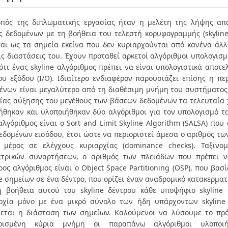
πός της διπλωματικής εργασίας ήταν η μελέτη της λήψης απ
ς δεδομένων με τη βοήθεια του τελεστή κορυφογραμμής (skyline
ται ως τα σημεία εκείνα που δεν κυριαρχούνται από κανένα ά
ις διαστάσεις του. Έχουν προταθεί αρκετοί αλγόριθμοι υπολογισμ
 ότι ένας skyline αλγόριθμος πρέπει να είναι υπολογιστικά αποτε
ου εξόδου (Ι/Ο). Ιδιαίτερο ενδιαφέρον παρουσιάζει επίσης η π
ένων είναι μεγαλύτερο από τη διαθέσιμη μνήμη του συστήματος
ίας αύξησης του μεγέθους των βάσεων δεδομένων τα τελευταία 
ήθηκαν και υλοποιήθηκαν δύο αλγόριθμοι για τον υπολογισμό το
αλγόριθμος είναι ο Sort and Limit Skyline Algorithm (SALSA) που
εδομένων εισόδου, έτσι ώστε να περιοριστεί άμεσα ο αριθμός τω
 μέρος σε ελέγχους κυριαρχίας (dominance checks). Ταξιν
τρικών συναρτήσεων, ο αριθμός των πλειάδων που πρέπει να
ρος αλγόριθμος είναι ο Object Space Partitioning (OSP), που βα
ne σημείων σε ένα δέντρο, που ορίζει έναν αναδρομικό κατακερματι
 βοήθεια αυτού του skyline δέντρου κάθε υποψήφιο skyline σ
ρχία μόνο με ένα μικρό σύνολο των ήδη υπάρχοντων skyline 
εται η διάσταση των σημείων. Καλούμενοι να λύσουμε το πρό
ορισμένη κύρια μνήμη οι παραπάνω αλγόριθμοι υλοποιή