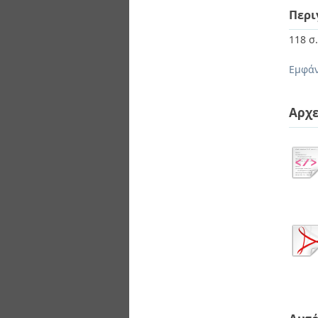
Περι
118 σ
Εμφάν
Αρχε