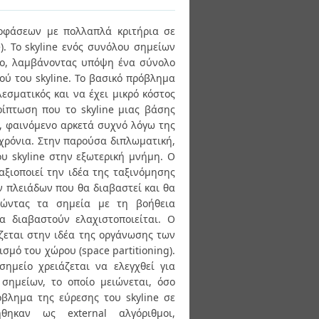
οφάσεων με πολλαπλά κριτήρια σε
). Το skyline ενός συνόλου σημείων
λλο, λαμβάνοντας υπόψη ένα σύνολο
ού του skyline. Το βασικό πρόβλημα
λεσματικός και να έχει μικρό κόστος
ερίπτωση που το skyline μιας βάσης
, φαινόμενο αρκετά συχνό λόγω της
χρόνια. Στην παρούσα διπλωματική,
υ skyline στην εξωτερική μνήμη. Ο
 αξιοποιεί την ιδέα της ταξινόμησης
ν πλειάδων που θα διαβαστεί και θα
ομώντας τα σημεία με τη βοήθεια
 διαβαστούν ελαχιστοποιείται. Ο
σίζεται στην ιδέα της οργάνωσης των
σμό του χώρου (space partitioning).
ημείο χρειάζεται να ελεγχθεί για
σημείων, το οποίο μειώνεται, όσο
βλημα της εύρεσης του skyline σε
θηκαν ως external αλγόριθμοι,