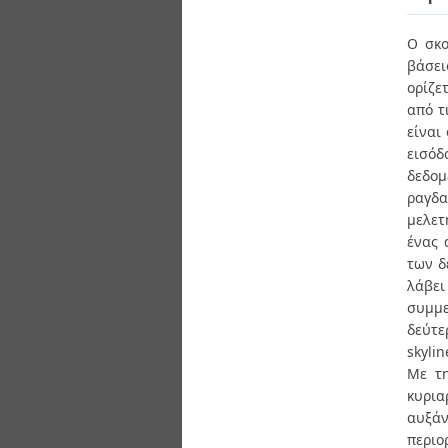
Διπλωματικές Εργασίες
Πολιτικές Πρόσβασης
Ανά Ημερομηνία
Ο σκο
Έκδοσης
βάσει
Συγγραφείς
Τίτλοι
ορίζε
Θέματα
από τ
είναι
εισόδ
δεδομ
ραγδα
μελετ
ένας 
των δ
λάβει
συμμε
δεύτε
skyli
Mε τη
κυρια
αυξάν
περι