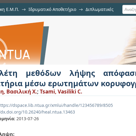
κη Ε.Μ.Π.
→
Ιδρυματικό Αποθετήριο
→
Διπλωματικές
 λήψης απόφασης με πολλαπλ
ογραμμής
λέτη μεθόδων λήψης απόφασ
ιτήρια μέσω ερωτημάτων κορυφο
η, Βασιλική Χ.
;
Tsami, Vasiliki C.
ttps://dspace.lib.ntua.gr/xmlui/handle/123456789/8505
//dx.doi.org/10.26240/heal.ntua.13463
ομηνία:
2013-07-26
ληψη: