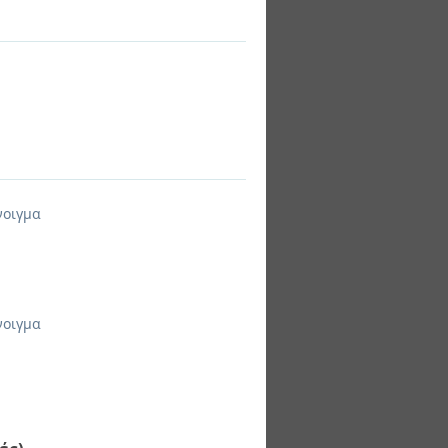
νοιγμα
νοιγμα