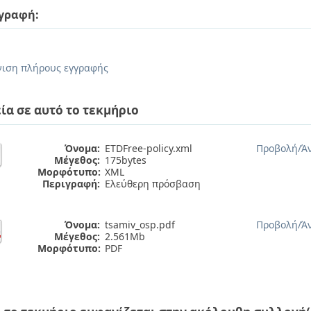
γραφή:
.
ιση πλήρους εγγραφής
ία σε αυτό το τεκμήριο
Όνομα:
ETDFree-policy.xml
Προβολή/
Ά
Μέγεθος:
175bytes
Μορφότυπο:
XML
Περιγραφή:
Ελεύθερη πρόσβαση
Όνομα:
tsamiv_osp.pdf
Προβολή/
Ά
Μέγεθος:
2.561Mb
Μορφότυπο:
PDF