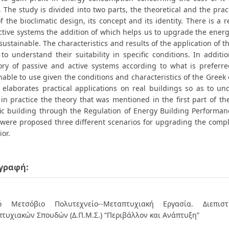
. The study is divided into two parts, the theoretical and the prac
f the bioclimatic design, its concept and its identity. There is a 
ctive systems the addition of which helps us to upgrade the energ
ustainable. The characteristics and results of the application of 
 to understand their suitability in specific conditions. In additi
ory of passive and active systems according to what is preferr
nable to use given the conditions and characteristics of the Greek
 elaborates practical applications on real buildings so as to un
in practice the theory that was mentioned in the first part of th
fic building through the Regulation of Energy Building Performa
 were proposed three different scenarios for upgrading the compl
or.
γραφή:
κό Μετσόβιο Πολυτεχνείο--Μεταπτυχιακή Εργασία. Διεπιστ
τυχιακών Σπουδών (Δ.Π.Μ.Σ.) “Περιβάλλον και Ανάπτυξη”