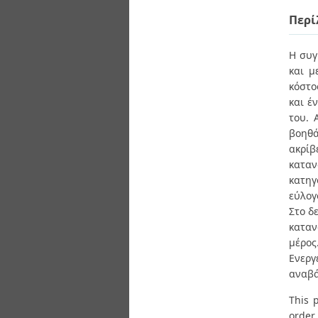
Διπλωματικές Εργασίες
Πολιτικές Πρόσβασης
Περί
Ανά Ημερομηνία
Έκδοσης
Συγγραφείς
Η συγ
Τίτλοι
και μ
Θέματα
κόστο
και έ
του. 
βοηθά
ακρίβ
καταν
κατηγ
εύλογ
Στο δ
καταν
μέρο
Ενεργ
αναβά
This 
order