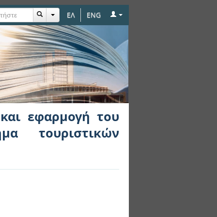
ΕΛ
ENG
υ ΚΕΝΑΚ σε κτηριακό
 και εφαρμογή του
μα τουριστικών