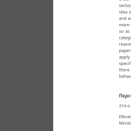
sector
idea o
and a
more s
so as
categ
reaso
paper
apply 
speci
there
behavi
Περι
214 σ.
Εθνι
Μεταπ