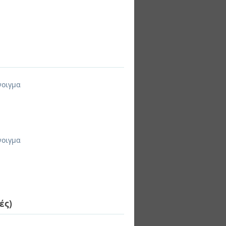
νοιγμα
νοιγμα
ές)