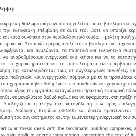
ληψη:
κεκριμένη διπλωματική εργασία ασχολείται με το βιοκλιματικό 
ε την ενεργειακή επέμβαση σε αυτά έτσι ώστε να υπάρξει κέρ
ς και κατά συνέπεια στον περιβαλλοντικό τομέα. Η μελέτη αυτή χ
να πρακτικό. Στο πρώτο μέρος αναλύεται ο βιοκλιματικός σχεδιασ
Αναφέρονται και αναλύονται τα παθητικά και ενεργητικά συσ
 να αναβαθμίσουμε ενεργειακά ένα κτήριο και να το καταστή
εια τα χαρακτηριστικά και τα αποτελέσματα των επεμβάσε
όηση της καταλληλότητας τους σε συγκεκριμένες συνθήκες. Επ
ορία παθητικών και ενεργητικών σύμφωνα με το τι προτιμάται σ
ο να χρησιμοποιηθεί δεδομένων των συνθηκών και χαρακτηριστικ
εύτερο μέρος της εργασίας καταγράφεται πρακτική εφαρμογή πάνω
οηθεί σε μεγαλύτερο βαθμό καθώς και να εφαρμοστεί στη πράξη 
ς. Υπολογίζεται η ενεργειακή κατανάλωση των προς επιλογ
ειακής Απόδοσης Κτηρίων (ΚΕΝΑΚ) και έπειτα προτείνονται 
θμιση του συγκροτήματος και την ευμενέστερη ενεργειακή του σ
particular thesis deals with the bioclimatic building complexes,
 to gain profit in energy consumption concerning the cost of it