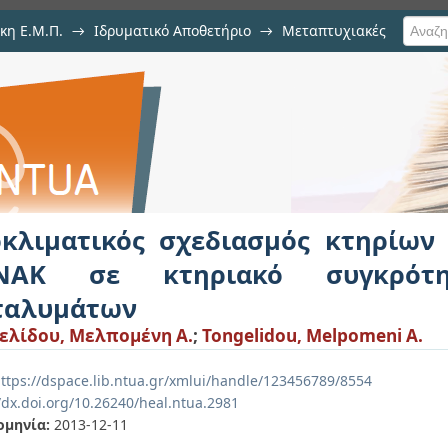
κη Ε.Μ.Π.
→
Ιδρυματικό Αποθετήριο
→
Μεταπτυχιακές
ιασμός κτηρίων και εφαρμογή το
τικών καταλυμάτων
οκλιματικός σχεδιασμός κτηρίων
ΝΑΚ σε κτηριακό συγκρότη
ταλυμάτων
ελίδου, Μελπομένη Α.
;
Tongelidou, Melpomeni A.
ttps://dspace.lib.ntua.gr/xmlui/handle/123456789/8554
/dx.doi.org/10.26240/heal.ntua.2981
ομηνία:
2013-12-11