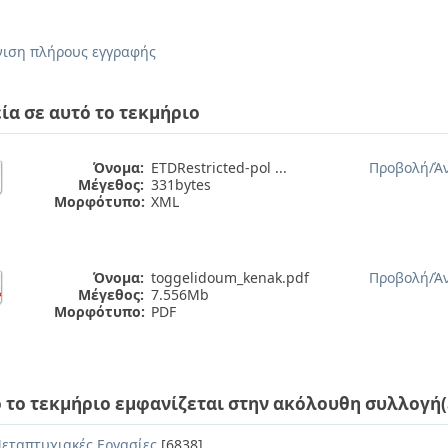
ιση πλήρους εγγραφής
ία σε αυτό το τεκμήριο
Όνομα:
ETDRestricted-pol ...
Προβολή/
Ά
Μέγεθος:
331bytes
Μορφότυπο:
XML
Όνομα:
toggelidoum_kenak.pdf
Προβολή/
Ά
Μέγεθος:
7.556Mb
Μορφότυπο:
PDF
 το τεκμήριο εμφανίζεται στην ακόλουθη συλλογή(
εταπτυχιακές Εργασίες
[6838]