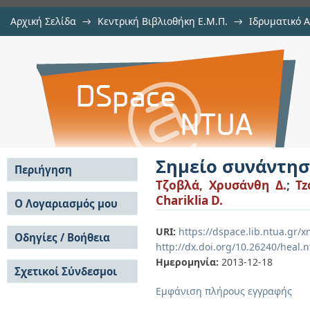
Αρχική Σελίδα
→
Κεντρική Βιβλιοθήκη Ε.Μ.Π.
→
Ιδρυματικό 
Σημείο συνάντησης μνήμης και θε
Εργασίες
→
Εμφάνιση Τεκμηρίου
Αποθετήριο DSpace/Manakin
Σημείο συνάντησ
Περιήγηση
Τζοβλά, Χρυσάνθη Δ.
;
Tz
Σε όλο το DSpace
Chariklia D.
Ο Λογαριασμός μου
Κοινότητες & Συλλογές
Σύνδεση
URI:
https://dspace.lib.ntua.gr/
Ανά Ημερομηνία
Οδηγίες / Βοήθεια
Εγγραφή
Έκδοσης
http://dx.doi.org/10.26240/heal.
Οδηγίες Υποβολής
Συγγραφείς
Ημερομηνία:
2013-12-18
Σχετικοί Σύνδεσμοι
Οδηγίες Χρήσης ΙΑ
Τίτλοι
Συχνές Ερωτήσεις
Θέματα
Εμφάνιση πλήρους εγγραφής
Οδηγίες Υποβολής -
Αυτή η Συλλογή