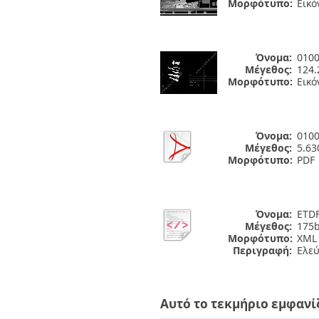
Μορφότυπο:
Εικό
Όνομα:
0100
Μέγεθος:
124.
Μορφότυπο:
Εικό
Όνομα:
0100
Μέγεθος:
5.6
Μορφότυπο:
PDF
Όνομα:
ETDF
Μέγεθος:
175b
Μορφότυπο:
XML
Περιγραφή:
Ελε
Αυτό το τεκμήριο εμφανί