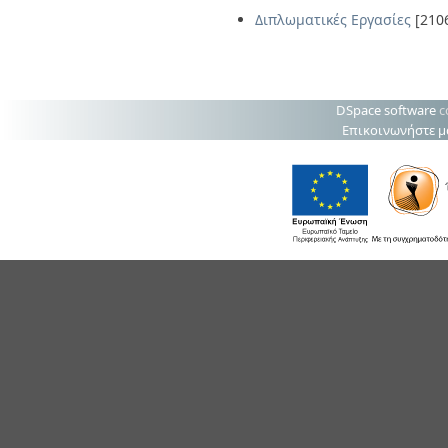
Διπλωματικές Εργασίες
[210
DSpace software
c
Επικοινωνήστε μ