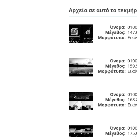
Διπλωματικές Εργασίες
Πολιτικές Πρόσβασης
Ανά Ημερομηνία
Αρχεία σε αυτό το τεκμήρ
Έκδοσης
Συγγραφείς
Τίτλοι
Όνομα:
0100
Μέγεθος:
147.
Θέματα
Μορφότυπο:
Εικό
Όνομα:
0100
Μέγεθος:
159.
Μορφότυπο:
Εικό
Όνομα:
0100
Μέγεθος:
168.
Μορφότυπο:
Εικό
Όνομα:
0100
Μέγεθος:
175.