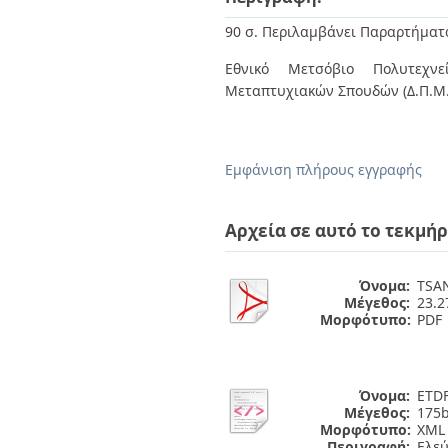
90 σ. Περιλαμβάνει Παραρτήματ
Εθνικό Μετσόβιο Πολυτεχνεί
Μεταπτυχιακών Σπουδών (Δ.Π.Μ.
Εμφάνιση πλήρους εγγραφής
Αρχεία σε αυτό το τεκμήρ
Όνομα:
TSA
Μέγεθος:
23.
Μορφότυπο:
PDF
Όνομα:
ETDF
Μέγεθος:
175b
Μορφότυπο:
XML
Περιγραφή:
Ελε