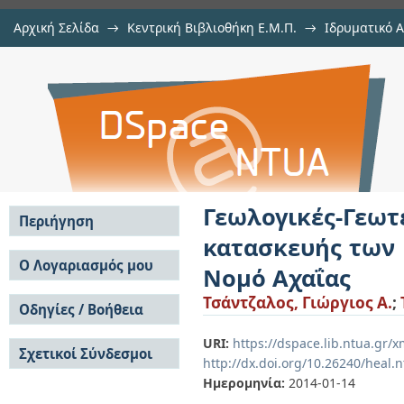
Αρχική Σελίδα
→
Κεντρική Βιβλιοθήκη Ε.Μ.Π.
→
Ιδρυματικό 
Γεωλογικές-Γεωτεχνικές συν
Εργασίες
→
Εμφάνιση Τεκμηρίου
Αποθετήριο DSpace/Manakin
σηράγγων Πλατάνου και Τράπεζας 
Γεωλογικές-Γε
Περιήγηση
κατασκευής των 
Σε όλο το DSpace
Ο Λογαριασμός μου
Νομό Αχαΐας
Κοινότητες & Συλλογές
Σύνδεση
Τσάντζαλος, Γιώργιος Α.
;
Ανά Ημερομηνία
Οδηγίες / Βοήθεια
Εγγραφή
Έκδοσης
Οδηγίες Υποβολής
Συγγραφείς
URI:
https://dspace.lib.ntua.gr/
Σχετικοί Σύνδεσμοι
Οδηγίες Χρήσης ΙΑ
Τίτλοι
http://dx.doi.org/10.26240/heal.
Συχνές Ερωτήσεις
Θέματα
Ημερομηνία:
2014-01-14
Οδηγίες Υποβολής -
Αυτή η Συλλογή