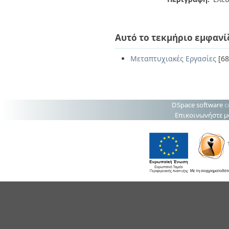
Αυτό το τεκμήριο εμφανί
Μεταπτυχιακές Εργασίες
[68
DSpace software
c
Επικοινωνήστε μ