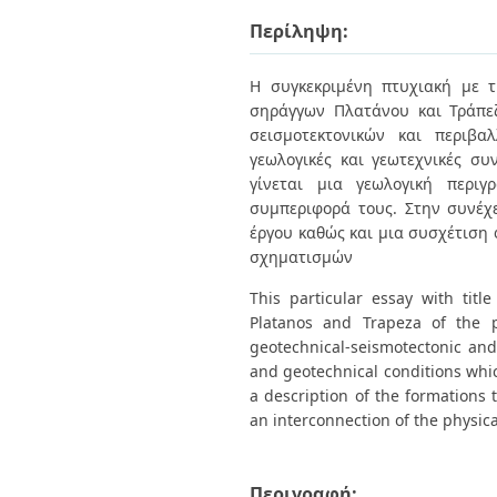
Διπλωματικές Εργασίες
Πολιτικές Πρόσβασης
Περίληψη:
Ανά Ημερομηνία
Έκδοσης
Συγγραφείς
Η συγκεκριμένη πτυχιακή με τ
Τίτλοι
σηράγγων Πλατάνου και Τράπεζ
Θέματα
σεισμοτεκτονικών και περιβα
γεωλογικές και γεωτεχνικές συ
γίνεται μια γεωλογική περι
συμπεριφορά τους. Στην συνέχ
έργου καθώς και μια συσχέτιση
σχηματισμών
This particular essay with titl
Platanos and Trapeza of the p
geotechnical-seismotectonic and
and geotechnical conditions which
a description of the formations 
an interconnection of the physic
Περιγραφή: