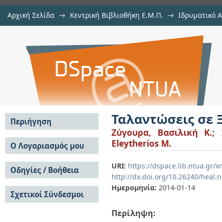
Αρχική Σελίδα
→
Κεντρική Βιβλιοθήκη Ε.Μ.Π.
→
Ιδρυματικό 
Ταλαντώσεις σε Ξύλινα Πατώματα
Εργασίες
→
Εμφάνιση Τεκμηρίου
Αποθετήριο DSpace/Manakin
Ταλαντώσεις σε 
Περιήγηση
Ζύγουρα, Βασιλική Κ.
;
Σε όλο το DSpace
Eleytherios M.
Ο Λογαριασμός μου
Κοινότητες & Συλλογές
Σύνδεση
URI:
https://dspace.lib.ntua.gr/
Ανά Ημερομηνία
Οδηγίες / Βοήθεια
Εγγραφή
Έκδοσης
http://dx.doi.org/10.26240/heal.
Οδηγίες Υποβολής
Συγγραφείς
Ημερομηνία:
2014-01-14
Σχετικοί Σύνδεσμοι
Οδηγίες Χρήσης ΙΑ
Τίτλοι
Συχνές Ερωτήσεις
Θέματα
Περίληψη:
Οδηγίες Υποβολής -
Αυτή η Συλλογή