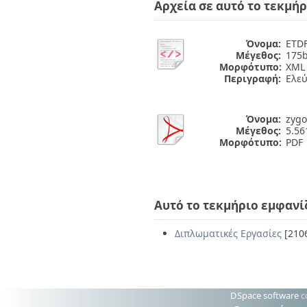
Αρχεία σε αυτό το τεκμήρ
Όνομα:
ETDF
Μέγεθος:
175b
Μορφότυπο:
XML
Περιγραφή:
Ελε
Όνομα:
zygo
Μέγεθος:
5.5
Μορφότυπο:
PDF
Αυτό το τεκμήριο εμφανί
Διπλωματικές Εργασίες
[210
DSpace software
c