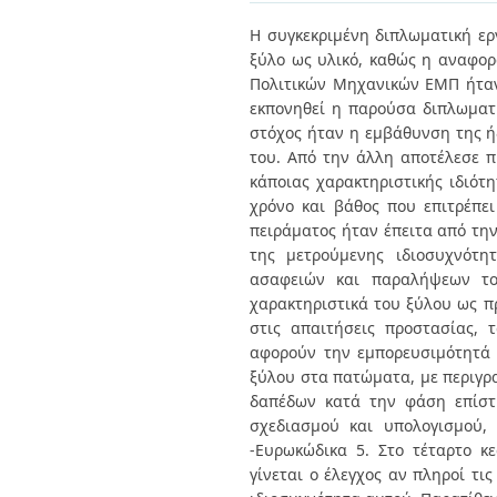
Διπλωματικές Εργασίες
Πολιτικές Πρόσβασης
Ανά Ημερομηνία
Η συγκεκριμένη διπλωματική ερ
Έκδοσης
ξύλο ως υλικό, καθώς η αναφορ
Συγγραφείς
Πολιτικών Μηχανικών ΕΜΠ ήταν
Τίτλοι
εκπονηθεί η παρούσα διπλωματι
Θέματα
στόχος ήταν η εμβάθυνση της ήδ
του. Από την άλλη αποτέλεσε π
κάποιας χαρακτηριστικής ιδιότ
χρόνο και βάθος που επιτρέπει
πειράματος ήταν έπειτα από τη
της μετρούμενης ιδιοσυχνότη
ασαφειών και παραλήψεων του
χαρακτηριστικά του ξύλου ως πρ
στις απαιτήσεις προστασίας, 
αφορούν την εμπορευσιμότητά 
ξύλου στα πατώματα, με περιγ
δαπέδων κατά την φάση επίστρ
σχεδιασμού και υπολογισμού,
-Ευρωκώδικα 5. Στο τέταρτο κ
γίνεται ο έλεγχος αν πληροί τι