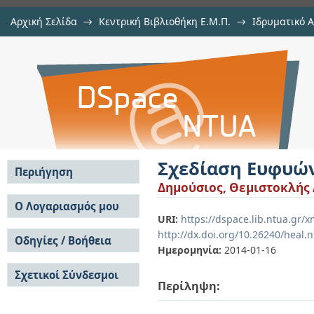
Αρχική Σελίδα
→
Κεντρική Βιβλιοθήκη Ε.Μ.Π.
→
Ιδρυματικό 
Σχεδίαση Ευφυών Kεραιών για Ασύ
Διατριβές
→
Εμφάνιση Τεκμηρίου
Αποθετήριο DSpace/Manakin
Σχεδίαση Ευφυών
Περιήγηση
Δημούσιος, Θεμιστοκλής 
Σε όλο το DSpace
Ο Λογαριασμός μου
URI:
https://dspace.lib.ntua.gr/
Κοινότητες & Συλλογές
Σύνδεση
http://dx.doi.org/10.26240/heal.
Ανά Ημερομηνία
Οδηγίες / Βοήθεια
Εγγραφή
Έκδοσης
Ημερομηνία:
2014-01-16
Οδηγίες Υποβολής
Συγγραφείς
Σχετικοί Σύνδεσμοι
Οδηγίες Χρήσης ΙΑ
Τίτλοι
Περίληψη:
Συχνές Ερωτήσεις
Θέματα
Οδηγίες Υποβολής -
Αυτή η Συλλογή