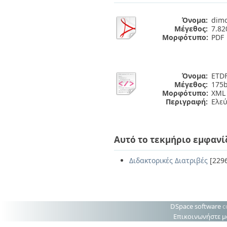
Όνομα:
dimo
Μέγεθος:
7.8
Μορφότυπο:
PDF
Όνομα:
ETDF
Μέγεθος:
175b
Μορφότυπο:
XML
Περιγραφή:
Ελε
Αυτό το τεκμήριο εμφανί
Διδακτορικές Διατριβές
[229
DSpace software
c
Επικοινωνήστε μ