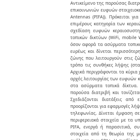
Διπλωματικές Εργασίες
Αντικείμενο της παρούσας διατρ
Πολιτικές Πρόσβασης
Ανά Ημερομηνία
επικοινωνιών ευφυών στοιχειοκερ
Έκδοσης
Antennas (PIFA)). Πρόκειται γ
Συγγραφείς
επιμέρους κατηγορία των κεραιώ
Τίτλοι
σχεδίαση ευφυών κεραιοσυστ
Θέματα
τοπικών δικτύων (WiFi, mobile
όσον αφορά τα ασύρματα τοπικά
ευρέως και δίνεται περισσότε
ζώνης που λειτουργούν στις ζώ
τρόπο τις συνθήκες λήψης (στα
Αρχικά περιγράφονται τα κύρια 
αρχές λειτουργίας των ευφυών 
στα ασύρματα τοπικά δίκτυα.
παρούσα διατριβή και τονίζετα
Σχεδιάζονται διατάξεις από 
προορίζονται για εφαρμογές λήψ
τηλεφωνίας. Δίνεται έμφαση σ
περιφερειακά στοιχεία με τα υ
PIFA, ενεργά ή παρασιτικά, σ
στοιχεία από τη θεωρία της μ