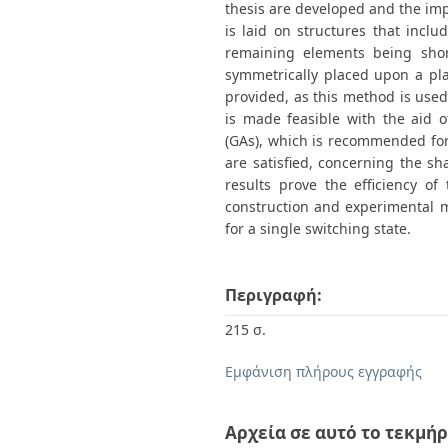
thesis are developed and the impo
is laid on structures that inclu
remaining elements being short-
symmetrically placed upon a pl
provided, as this method is used
is made feasible with the aid o
(GAs), which is recommended for
are satisfied, concerning the s
results prove the efficiency o
construction and experimental m
for a single switching state.
Περιγραφή:
215 σ.
Εμφάνιση πλήρους εγγραφής
Αρχεία σε αυτό το τεκμήρ