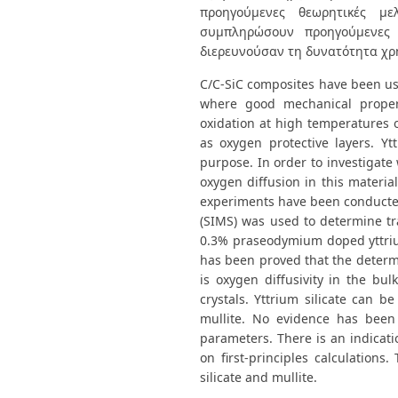
προηγούμενες θεωρητικές με
συμπληρώσουν προηγούμενες 
διερευνούσαν τη δυνατότητα χρ
C/C-SiC composites have been use
where good mechanical propert
oxidation at high temperatures 
as oxygen protective layers. Yt
purpose. In order to investigate 
oxygen diffusion in this materia
experiments have been conducte
(SIMS) was used to determine tr
0.3% praseodymium doped yttrium 
has been proved that the determi
is oxygen diffusivity in the bul
crystals. Yttrium silicate can be
mullite. No evidence has been
parameters. There is an indicati
on first-principles calculation
silicate and mullite.