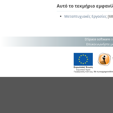
Αυτό το τεκμήριο εμφανί
Μεταπτυχιακές Εργασίες
[68
DSpace software
c
Επικοινωνήστε μ