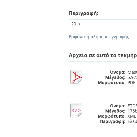
Περιγραφή:
120 σ.
Εμφάνιση πλήρους εγγραφής
Αρχεία σε αυτό το τεκμήρ
Όνομα:
Mast
Μέγεθος:
5.9
Μορφότυπο:
PDF
Όνομα:
ETDF
Μέγεθος:
175b
Μορφότυπο:
XML
Περιγραφή:
Ελε