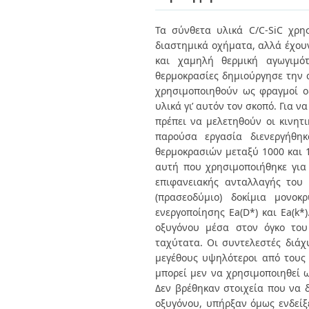
Διπλωματικές Εργασίες
Πολιτικές Πρόσβασης
Ανά Ημερομηνία
Τα σύνθετα υλικά C/C-SiC χρη
Έκδοσης
διαστημικά οχήματα, αλλά έχου
Συγγραφείς
Τίτλοι
και χαμηλή θερμική αγωγιμό
Θέματα
θερμοκρασίες δημιούργησε την 
χρησιμοποιηθούν ως φραγμοί οξ
υλικά γι’ αυτόν τον σκοπό. Για 
πρέπει να μελετηθούν οι κινητ
παρούσα εργασία διενεργήθη
θερμοκρασιών μεταξύ 1000 και 
αυτή που χρησιμοποιήθηκε για 
επιφανειακής ανταλλαγής του
(πρασεοδύμιο) δοκίμια μονοκ
ενεργοποίησης Ea(D*) και Ea(k*
οξυγόνου μέσα στον όγκο του
ταχύτατα. Οι συντελεστές διάχ
μεγέθους υψηλότεροι από τους 
μπορεί μεν να χρησιμοποιηθεί ω
Δεν βρέθηκαν στοιχεία που να 
οξυγόνου, υπήρξαν όμως ενδείξε