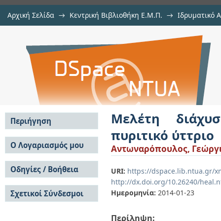
Αρχική Σελίδα
→
Κεντρική Βιβλιοθήκη Ε.Μ.Π.
→
Ιδρυματικό 
Μελέτη διάχυσης οξυγόνου σε μον
Εργασίες
→
Εμφάνιση Τεκμηρίου
Αποθετήριο DSpace/Manakin
Μελέτη διάχυσ
Περιήγηση
πυριτικό ύττριο
Σε όλο το DSpace
Ο Λογαριασμός μου
Αντωναρόπουλος, Γεώργι
Κοινότητες & Συλλογές
Σύνδεση
Ανά Ημερομηνία
Οδηγίες / Βοήθεια
Εγγραφή
URI:
https://dspace.lib.ntua.gr/
Έκδοσης
http://dx.doi.org/10.26240/heal.
Οδηγίες Υποβολής
Συγγραφείς
Ημερομηνία:
2014-01-23
Σχετικοί Σύνδεσμοι
Οδηγίες Χρήσης ΙΑ
Τίτλοι
Συχνές Ερωτήσεις
Θέματα
Οδηγίες Υποβολής -
Περίληψη:
Αυτή η Συλλογή