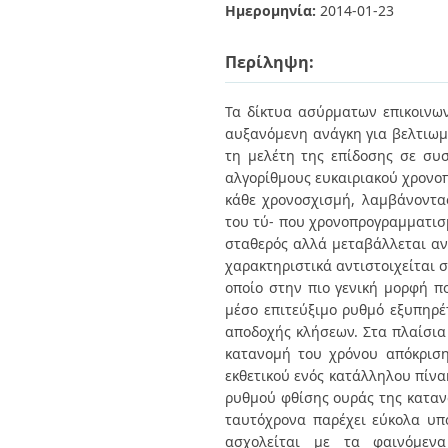
Διπλωματικές Εργασίες
Ημερομηνία:
2014-01-23
Πολιτικές Πρόσβασης
Ανά Ημερομηνία
Έκδοσης
Περίληψη:
Συγγραφείς
Τίτλοι
Θέματα
Τα δίκτυα ασύρματων επικοινων
αυξανόμενη ανάγκη για βελτιωμέ
τη μελέτη της επίδοσης σε συ
αλγορίθμους ευκαιριακού χρονοπ
κάθε χρονοσχισμή, λαμβάνοντα
του τύ- που χρονοπρογραμματισμ
σταθερός αλλά μεταβάλλεται αν
χαρακτηριστικά αντιστοιχείται 
οποίο στην πιο γενική μορφή π
μέσο επιτεύξιμο ρυθμό εξυπηρ
αποδοχής κλήσεων. Στα πλαίσια 
κατανομή του χρόνου απόκριση
εκθετικού ενός κατάλληλου πίν
ρυθμού φθίσης ουράς της κατανο
ταυτόχρονα παρέχει εύκολα υπο
ασχολείται με τα φαινόμενα