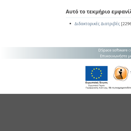
Αυτό το τεκμήριο εμφανί
Διδακτορικές Διατριβές
[229
DSpace software
c
Επικοινωνήστε μ