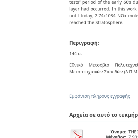
tests” period of the early 60’s 
layer had occurred. In this wor
until today, 2.74x1034 NOx mol
reached the Stratosphere.
Περιγραφή:
144 σ.
Εθνικό Μετσόβιο Πολυτεχνεί
Μεταπτυχιακών Σπουδών (Δ.Π.Μ.Σ
Εμφάνιση πλήρους εγγραφής
Αρχεία σε αυτό το τεκμήρ
Όνομα:
THE
Μέγεθος:
7.9