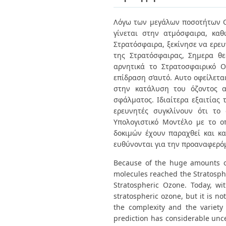
Διπλωματικές Εργασίες
Πολιτικές Πρόσβασης
Ανά Ημερομηνία
Λόγω των μεγάλων ποσοτήτων Ο
Έκδοσης
γίνεται στην ατμόσφαιρα, κα
Συγγραφείς
Τίτλοι
Στρατόσφαιρα, ξεκίνησε να ερευ
Θέματα
της Στρατόσφαιρας, Σημερα θε
αρνητικά το Στρατοσφαιρικό Ο
επίδραση σ’αυτό. Αυτο οφείλετ
στην κατάλυση του όζοντος α
σφάλματος. Ιδιαίτερα εξαιτίας 
ερευνητές συγκλίνουν ότι το
Υπολογιστικό Μοντέλο με το 
δοκιμών έχουν παραχθεί και κ
ευθύνονται για την προαναφερό
Because of the huge amounts of
molecules reached the Stratospher
Stratospheric Ozone. Today, wi
stratospheric ozone, but it is no
the complexity and the variety
prediction has considerable uncer