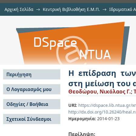
Αρχική Σελίδα
→
Κεντρική Βιβλιοθήκη Ε.Μ.Π.
→
Ιδρυματικό 
Η επίδραση των ατμοσφαιρικών
Εργασίες
→
Εμφάνιση Τεκμηρίου
Αποθετήριο DSpace/Manakin
ατμοσφαιρικού στρώματος του όζ
Η επίδραση των
Περιήγηση
στη μείωση του 
Σε όλο το DSpace
Ο Λογαριασμός μου
Θεοδώρου, Νικόλαος Γ.
;
Κοινότητες & Συλλογές
Σύνδεση
Ανά Ημερομηνία
Οδηγίες / Βοήθεια
Εγγραφή
URI:
https://dspace.lib.ntua.gr/
Έκδοσης
http://dx.doi.org/10.26240/heal.
Οδηγίες Υποβολής
Συγγραφείς
Ημερομηνία:
2014-01-23
Σχετικοί Σύνδεσμοι
Οδηγίες Χρήσης ΙΑ
Τίτλοι
Συχνές Ερωτήσεις
Θέματα
Οδηγίες Υποβολής -
Περίληψη:
Αυτή η Συλλογή