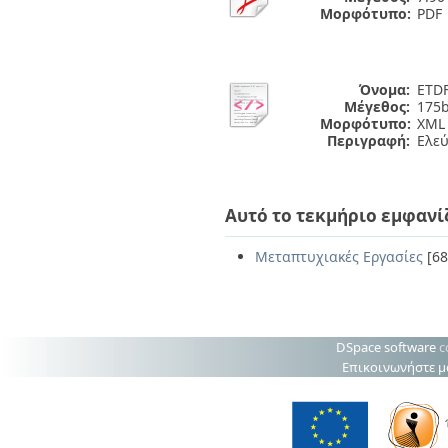
Μορφότυπο:
PDF
Όνομα:
ETDF
Μέγεθος:
175b
Μορφότυπο:
XML
Περιγραφή:
Ελε
Αυτό το τεκμήριο εμφανί
Μεταπτυχιακές Εργασίες
[68
DSpace software
c
Επικοινωνήστε μ