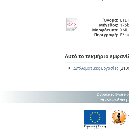
Όνομα:
ETDF
Μέγεθος:
175b
Μορφότυπο:
XML
Περιγραφή:
Ελε
Αυτό το τεκμήριο εμφανί
Διπλωματικές Εργασίες
[210
DSpace software
c
Επικοινωνήστε μ