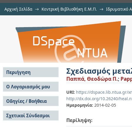
Αρχική Σελίδα
→
Κεντρική Βιβλιοθήκη Ε.Μ.Π.
→
Ιδρυματικό 
Σχεδιασμός μεταλλικού υποστέγου
Εργασίες
→
Εμφάνιση Τεκμηρίου
Αποθετήριο DSpace/Manakin
Σχεδιασμός μετα
Περιήγηση
Παππά, Θεοδώρα Π.
;
Papp
Σε όλο το DSpace
Ο Λογαριασμός μου
URI:
https://dspace.lib.ntua.gr/
Κοινότητες & Συλλογές
Σύνδεση
http://dx.doi.org/10.26240/heal.
Ανά Ημερομηνία
Οδηγίες / Βοήθεια
Εγγραφή
Έκδοσης
Ημερομηνία:
2014-02-05
Οδηγίες Υποβολής
Συγγραφείς
Σχετικοί Σύνδεσμοι
Οδηγίες Χρήσης ΙΑ
Τίτλοι
Περίληψη:
Συχνές Ερωτήσεις
Θέματα
Οδηγίες Υποβολής -
Αυτή η Συλλογή