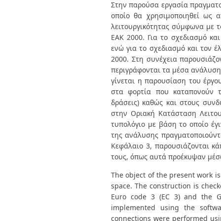
Διπλωματικές Εργασίες
Στην παρούσα εργασία πραγματοπ
Πολιτικές Πρόσβασης
Ανά Ημερομηνία
οποίο θα χρησιμοποιηθεί ως α
Έκδοσης
λειτουργικότητας σύμφωνα με το
Συγγραφείς
ΕΑΚ 2000. Για το σχεδιασμό κα
Τίτλοι
ενώ για το σχεδιασμό και τον 
Θέματα
2000. Στη συνέχεια παρουσιάζο
περιγράφονται τα μέσα ανάλυσης
γίνεται η παρουσίαση του έργου
στα φορτία που καταπονούν τη
δράσεις) καθώς και στους συν
στην Οριακή Κατάσταση Λειτουρ
τυπολόγιο με βάση το οποίο έγ
της ανάλυσης πραγματοποιούντα
Κεφάλαιο 3, παρουσιάζονται κά
τους, όπως αυτά προέκυψαν μέσ
The object of the present work i
space. The construction is checke
Euro code 3 (EC 3) and the G
implemented using the softw
connections were performed usin