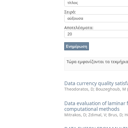
Διπλωματικές Εργασίες
Πολιτικές Πρόσβασης
Ανά Ημερομηνία
Σειρά:
Έκδοσης
Συγγραφείς
Τίτλοι
Αποτελέσματα:
Θέματα
Τώρα εμφανίζονται τα τεκμήρια
Data currency quality satis
Theodoratos, D
;
Bouzeghoub, M
Data evaluation of laminar 
computational methods
Mitrakos, D
;
Zdimal, V
;
Brus, D
;
H