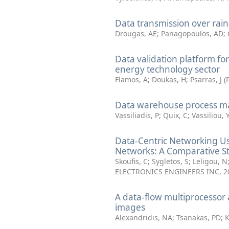
Data transmission over rai
Drougas, AE
;
Panagopoulos, AD
;
Data validation platform fo
energy technology sector
Flamos, A
;
Doukas, H
;
Psarras, J
(
Data warehouse process 
Vassiliadis, P
;
Quix, C
;
Vassiliou, 
Data-Centric Networking U
Networks: A Comparative S
Skoufis, C
;
Sygletos, S
;
Leligou, N
ELECTRONICS ENGINEERS INC
,
2
A data-flow multiprocessor 
images
Alexandridis, NA
;
Tsanakas, PD
;
K