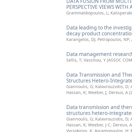
DATA FUSION FROM MULTI
PERSPECTIVE VIEWS WITH 
Grammatikopoulos, L
;
Kalisperaki
Data leading to the investig
decay product concentratio
Karangelos, DJ
;
Petropoulos, NP
;
Data management research
Sellis, T
;
Vassiliou, Y
(
ASSOC COM
Data Transmission and The
Structures Hetero-Integrate
Giannoulis, G
;
Kalavrouziotis, D
;
Hassan, K
;
Weeber, J
;
Dereux, A
(
Data transmission and ther
structures hetero-integrated
Giannoulis, G
;
Kalavrouziotis, D
;
Hassan, K
;
Weeber, J-C
;
Dereux, A
Vyrsokinos, K
;
Avramopoulos, H
;