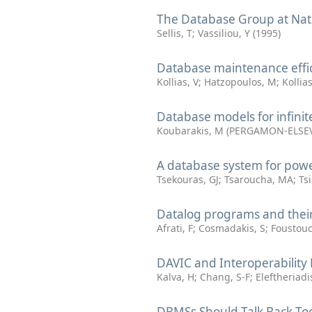
The Database Group at Nati
Sellis, T
;
Vassiliou, Y
(
1995
)
Database maintenance effici
Kollias, V
;
Hatzopoulos, M
;
Kollias
Database models for infinit
Koubarakis, M
(
PERGAMON-ELSEV
A database system for pow
Tsekouras, GJ
;
Tsaroucha, MA
;
Ts
Datalog programs and thei
Afrati, F
;
Cosmadakis, S
;
Foustouc
DAVIC and Interoperability
Kalva, H
;
Chang, S-F
;
Eleftheriadi
DBMSs Should Talk Back To