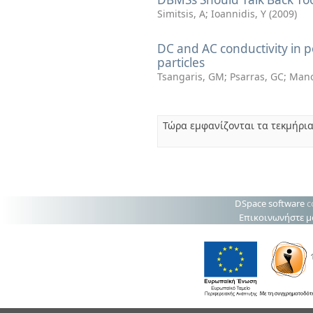
Simitsis, A
;
Ioannidis, Y
(
2009
)
DC and AC conductivity in p
particles
Tsangaris, GM
;
Psarras, GC
;
Mano
Τώρα εμφανίζονται τα τεκμήρια
DSpace software
c
Επικοινωνήστε μ