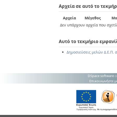
Διπλωματικές Εργασίες
Αρχεία σε αυτό το τεκμήρ
Πολιτικές Πρόσβασης
Ανά Ημερομηνία
Έκδοσης
Συγγραφείς
Αρχεία
Μέγεθος
Μο
Τίτλοι
Δεν υπάρχουν αρχεία που σχετίζ
Θέματα
Αυτό το τεκμήριο εμφανί
Δημοσιεύσεις μελών Δ.Ε.Π. σ
DSpace software
c
Επικοινωνήστε μ