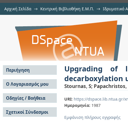
Αρχική Σελίδα
→
Κεντρική Βιβλιοθήκη Ε.Μ.Π.
→
Ιδρυματικό 
Upgrading of low-rank solid fuels 
μελών Δ.Ε.Π. σε περιοδικά
→
Εμφάνιση Τεκμηρίου
Αποθετήριο DSpace/Manakin
mild conditions
Upgrading of l
Περιήγηση
decarboxylation 
Σε όλο το DSpace
Ο Λογαριασμός μου
Stournas, S
;
Papachristos,
Κοινότητες & Συλλογές
Σύνδεση
Ανά Ημερομηνία
Οδηγίες / Βοήθεια
Εγγραφή
URI:
https://dspace.lib.ntua.gr/
Έκδοσης
Ημερομηνία:
1987
Οδηγίες Υποβολής
Συγγραφείς
Σχετικοί Σύνδεσμοι
Οδηγίες Χρήσης ΙΑ
Τίτλοι
Εμφάνιση πλήρους εγγραφής
Συχνές Ερωτήσεις
Θέματα
Οδηγίες Υποβολής -
Αυτή η Συλλογή