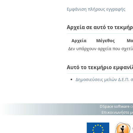
Διπλωματικές Εργασίες
Πολιτικές Πρόσβασης
Ανά Ημερομηνία
Εμφάνιση πλήρους εγγραφής
Έκδοσης
Συγγραφείς
Τίτλοι
Αρχεία σε αυτό το τεκμήρ
Θέματα
Αρχεία
Μέγεθος
Μο
Δεν υπάρχουν αρχεία που σχετίζ
Αυτό το τεκμήριο εμφανί
Δημοσιεύσεις μελών Δ.Ε.Π. σ
DSpace software
c
Επικοινωνήστε μ