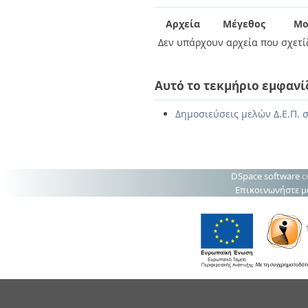
Διπλωματικές Εργασίες
Πολιτικές Πρόσβασης
Ανά Ημερομηνία
Αρχεία
Μέγεθος
Μο
Έκδοσης
Δεν υπάρχουν αρχεία που σχετίζ
Συγγραφείς
Τίτλοι
Θέματα
Αυτό το τεκμήριο εμφανί
Δημοσιεύσεις μελών Δ.Ε.Π. σ
DSpace software
c
Επικοινωνήστε μ