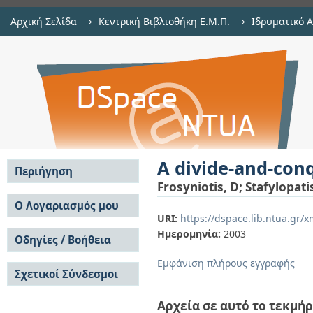
Αρχική Σελίδα
→
Κεντρική Βιβλιοθήκη Ε.Μ.Π.
→
Ιδρυματικό 
A divide-and-conquer method for mu
μελών Δ.Ε.Π. σε περιοδικά
→
Εμφάνιση Τεκμηρίου
Αποθετήριο DSpace/Manakin
A divide-and-conq
Περιήγηση
Frosyniotis, D
;
Stafylopati
Σε όλο το DSpace
Ο Λογαριασμός μου
URI:
https://dspace.lib.ntua.gr
Κοινότητες & Συλλογές
Σύνδεση
Ημερομηνία:
2003
Ανά Ημερομηνία
Οδηγίες / Βοήθεια
Εγγραφή
Έκδοσης
Οδηγίες Υποβολής
Συγγραφείς
Εμφάνιση πλήρους εγγραφής
Σχετικοί Σύνδεσμοι
Οδηγίες Χρήσης ΙΑ
Τίτλοι
Συχνές Ερωτήσεις
Θέματα
Οδηγίες Υποβολής -
Αρχεία σε αυτό το τεκμήρ
Αυτή η Συλλογή