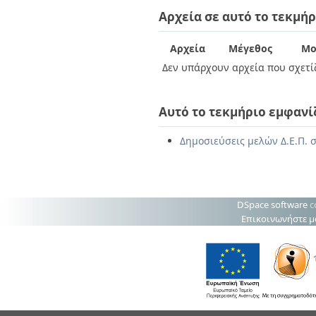
Διπλωματικές Εργασίες
Αρχεία σε αυτό το τεκμήρ
Πολιτικές Πρόσβασης
Ανά Ημερομηνία
Έκδοσης
Συγγραφείς
Αρχεία
Μέγεθος
Μο
Τίτλοι
Δεν υπάρχουν αρχεία που σχετίζ
Θέματα
Αυτό το τεκμήριο εμφανί
Δημοσιεύσεις μελών Δ.Ε.Π. σ
DSpace software
c
Επικοινωνήστε μ