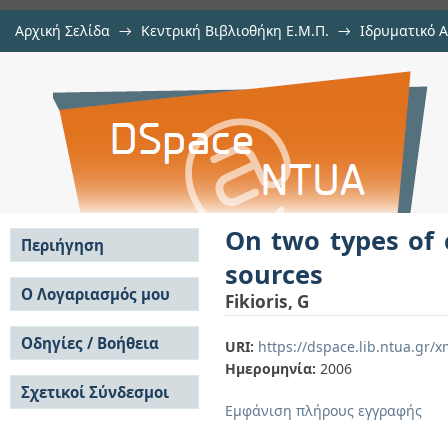
Αρχική Σελίδα
→
Κεντρική Βιβλιοθήκη Ε.Μ.Π.
→
Ιδρυματικό 
On two types of convergence in th
μελών Δ.Ε.Π. σε περιοδικά
→
Εμφάνιση Τεκμηρίου
Αποθετήριο DSpace/Manakin
On two types of 
Περιήγηση
sources
Σε όλο το DSpace
Ο Λογαριασμός μου
Fikioris, G
Κοινότητες & Συλλογές
Σύνδεση
Ανά Ημερομηνία
Οδηγίες / Βοήθεια
Εγγραφή
URI:
https://dspace.lib.ntua.gr
Έκδοσης
Ημερομηνία:
2006
Οδηγίες Υποβολής
Συγγραφείς
Σχετικοί Σύνδεσμοι
Οδηγίες Χρήσης ΙΑ
Τίτλοι
Εμφάνιση πλήρους εγγραφής
Συχνές Ερωτήσεις
Θέματα
Οδηγίες Υποβολής -
Αυτή η Συλλογή