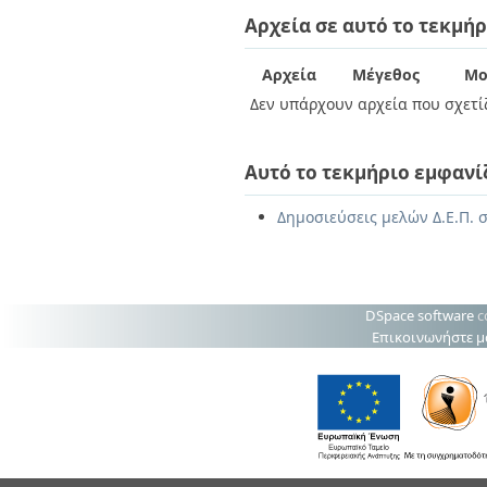
Διπλωματικές Εργασίες
Αρχεία σε αυτό το τεκμήρ
Πολιτικές Πρόσβασης
Ανά Ημερομηνία
Έκδοσης
Συγγραφείς
Αρχεία
Μέγεθος
Μο
Τίτλοι
Δεν υπάρχουν αρχεία που σχετίζ
Θέματα
Αυτό το τεκμήριο εμφανί
Δημοσιεύσεις μελών Δ.Ε.Π. σ
DSpace software
c
Επικοινωνήστε μ