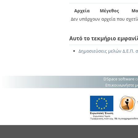
Διπλωματικές Εργασίες
Πολιτικές Πρόσβασης
Ανά Ημερομηνία
Αρχεία
Μέγεθος
Μο
Έκδοσης
Δεν υπάρχουν αρχεία που σχετίζ
Συγγραφείς
Τίτλοι
Θέματα
Αυτό το τεκμήριο εμφανί
Δημοσιεύσεις μελών Δ.Ε.Π. σ
DSpace software
c
Επικοινωνήστε μ