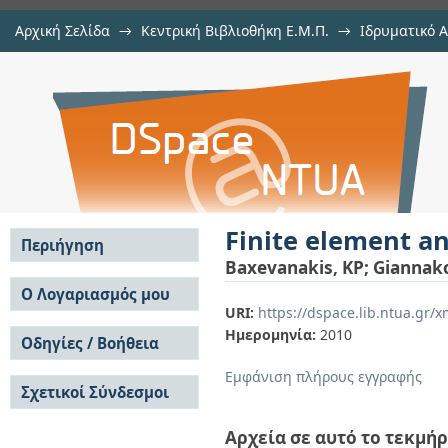
Αρχική Σελίδα
→
Κεντρική Βιβλιοθήκη Ε.Μ.Π.
→
Ιδρυματικό 
Finite element analysis of discrete 
μελών Δ.Ε.Π. σε περιοδικά
→
Εμφάνιση Τεκμηρίου
Αποθετήριο DSpace/Manakin
Finite element ana
Περιήγηση
Baxevanakis, KP
;
Giannak
Σε όλο το DSpace
Ο Λογαριασμός μου
URI:
https://dspace.lib.ntua.gr
Κοινότητες & Συλλογές
Σύνδεση
Ημερομηνία:
2010
Ανά Ημερομηνία
Οδηγίες / Βοήθεια
Εγγραφή
Έκδοσης
Οδηγίες Υποβολής
Συγγραφείς
Εμφάνιση πλήρους εγγραφής
Σχετικοί Σύνδεσμοι
Οδηγίες Χρήσης ΙΑ
Τίτλοι
Συχνές Ερωτήσεις
Θέματα
Οδηγίες Υποβολής -
Αρχεία σε αυτό το τεκμήρ
Αυτή η Συλλογή