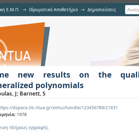
κη Ε.Μ.Π.
→
Ιδρυματικό Αποθετήριο
→
Δημοσιεύσεις
the qualitative theory of generali
ιση Τεκμηρίου
me new results on the quali
eralized polynomials
ulas, J
;
Barnett, S
ttps://dspace.lib.ntua.gr/xmlui/handle/123456789/21831
ομηνία:
1978
ιση πλήρους εγγραφής