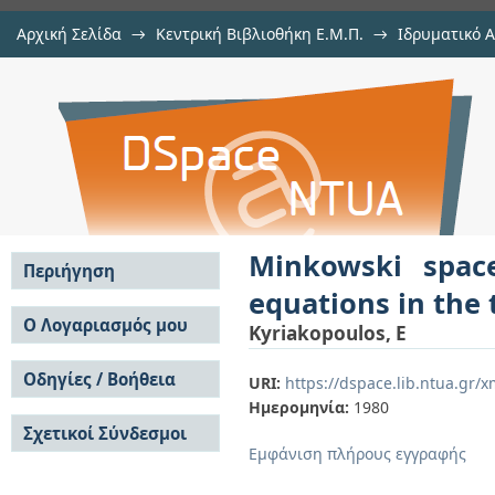
Αρχική Σελίδα
→
Κεντρική Βιβλιοθήκη Ε.Μ.Π.
→
Ιδρυματικό 
Minkowski space Yang-Mills fields 
μελών Δ.Ε.Π. σε περιοδικά
→
Εμφάνιση Τεκμηρίου
Αποθετήριο DSpace/Manakin
dimensional Euclidean space
Minkowski space
Περιήγηση
equations in the
Σε όλο το DSpace
Ο Λογαριασμός μου
Kyriakopoulos, E
Κοινότητες & Συλλογές
Σύνδεση
Ανά Ημερομηνία
Οδηγίες / Βοήθεια
Εγγραφή
URI:
https://dspace.lib.ntua.gr
Έκδοσης
Ημερομηνία:
1980
Οδηγίες Υποβολής
Συγγραφείς
Σχετικοί Σύνδεσμοι
Οδηγίες Χρήσης ΙΑ
Τίτλοι
Εμφάνιση πλήρους εγγραφής
Συχνές Ερωτήσεις
Θέματα
Οδηγίες Υποβολής -
Αυτή η Συλλογή