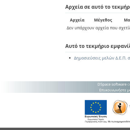
Διπλωματικές Εργασίες
Αρχεία σε αυτό το τεκμήρ
Πολιτικές Πρόσβασης
Ανά Ημερομηνία
Έκδοσης
Συγγραφείς
Αρχεία
Μέγεθος
Μο
Τίτλοι
Δεν υπάρχουν αρχεία που σχετίζ
Θέματα
Αυτό το τεκμήριο εμφανί
Δημοσιεύσεις μελών Δ.Ε.Π. σ
DSpace software
c
Επικοινωνήστε μ