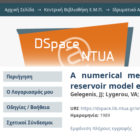
Αρχική Σελίδα
→
Κεντρική Βιβλιοθήκη Ε.Μ.Π.
→
Ιδρυματικό 
A numerical method for the so
μελών Δ.Ε.Π. σε περιοδικά
→
Εμφάνιση Τεκμηρίου
Αποθετήριο DSpace/Manakin
equations
A numerical me
Περιήγηση
reservoir model 
Σε όλο το DSpace
Ο Λογαριασμός μου
Gelegenis, JJ
;
Lygerou, VA
Κοινότητες & Συλλογές
Σύνδεση
Ανά Ημερομηνία
Οδηγίες / Βοήθεια
Εγγραφή
URI:
https://dspace.lib.ntua.gr
Έκδοσης
Ημερομηνία:
1989
Οδηγίες Υποβολής
Συγγραφείς
Σχετικοί Σύνδεσμοι
Οδηγίες Χρήσης ΙΑ
Τίτλοι
Εμφάνιση πλήρους εγγραφής
Συχνές Ερωτήσεις
Θέματα
Οδηγίες Υποβολής -
Αυτή η Συλλογή