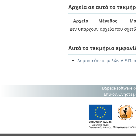
Διπλωματικές Εργασίες
Αρχεία σε αυτό το τεκμήρ
Πολιτικές Πρόσβασης
Ανά Ημερομηνία
Έκδοσης
Συγγραφείς
Αρχεία
Μέγεθος
Μο
Τίτλοι
Δεν υπάρχουν αρχεία που σχετίζ
Θέματα
Αυτό το τεκμήριο εμφανί
Δημοσιεύσεις μελών Δ.Ε.Π. σ
DSpace software
c
Επικοινωνήστε μ