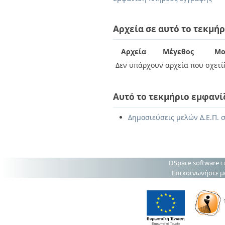
Διπλωματικές Εργασίες
Πολιτικές Πρόσβασης
Ανά Ημερομηνία
Έκδοσης
Αρχεία σε αυτό το τεκμήρ
Συγγραφείς
Τίτλοι
Αρχεία
Μέγεθος
Μο
Θέματα
Δεν υπάρχουν αρχεία που σχετίζ
Αυτό το τεκμήριο εμφανί
Δημοσιεύσεις μελών Δ.Ε.Π. σ
DSpace software
c
Επικοινωνήστε μ