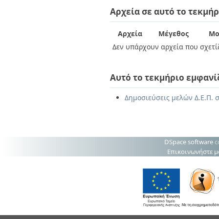
Διπλωματικές Εργασίες
Αρχεία σε αυτό το τεκμήρ
Πολιτικές Πρόσβασης
Ανά Ημερομηνία
Έκδοσης
Συγγραφείς
Αρχεία
Μέγεθος
Μο
Τίτλοι
Δεν υπάρχουν αρχεία που σχετίζ
Θέματα
Αυτό το τεκμήριο εμφανί
Δημοσιεύσεις μελών Δ.Ε.Π. σ
DSpace software
c
Επικοινωνήστε μ