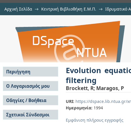
Αρχική Σελίδα
→
Κεντρική Βιβλιοθήκη Ε.Μ.Π.
→
Ιδρυματικό 
Evolution equations for continuous
μελών Δ.Ε.Π. σε περιοδικά
→
Εμφάνιση Τεκμηρίου
Αποθετήριο DSpace/Manakin
Evolution equati
Περιήγηση
filtering
Σε όλο το DSpace
Ο Λογαριασμός μου
Brockett, R
;
Maragos, P
Κοινότητες & Συλλογές
Σύνδεση
Ανά Ημερομηνία
Οδηγίες / Βοήθεια
Εγγραφή
URI:
https://dspace.lib.ntua.gr
Έκδοσης
Ημερομηνία:
1994
Οδηγίες Υποβολής
Συγγραφείς
Σχετικοί Σύνδεσμοι
Οδηγίες Χρήσης ΙΑ
Τίτλοι
Εμφάνιση πλήρους εγγραφής
Συχνές Ερωτήσεις
Θέματα
Οδηγίες Υποβολής -
Αυτή η Συλλογή