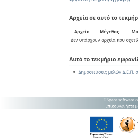
Διπλωματικές Εργασίες
Πολιτικές Πρόσβασης
Ανά Ημερομηνία
Έκδοσης
Αρχεία σε αυτό το τεκμήρ
Συγγραφείς
Τίτλοι
Αρχεία
Μέγεθος
Μο
Θέματα
Δεν υπάρχουν αρχεία που σχετίζ
Αυτό το τεκμήριο εμφανί
Δημοσιεύσεις μελών Δ.Ε.Π. σ
DSpace software
c
Επικοινωνήστε μ