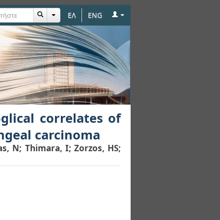
ΕΛ
ENG
ates of two tumour
lical correlates of
yngeal carcinoma
as, N
;
Thimara, I
;
Zorzos, HS
;