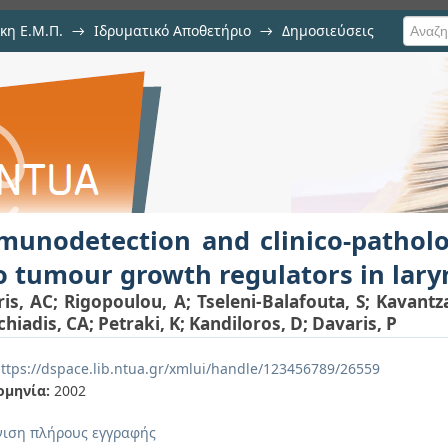
κη Ε.Μ.Π.
→
Ιδρυματικό Αποθετήριο
→
Δημοσιεύσεις
nd clinico-pathologlical correl
ιση Τεκμηρίου
 laryngeal carcinoma
unodetection and clinico-patholog
 tumour growth regulators in lar
ris, AC
;
Rigopoulou, A
;
Tseleni-Balafouta, S
;
Kavantz
chiadis, CA
;
Petraki, K
;
Kandiloros, D
;
Davaris, P
ttps://dspace.lib.ntua.gr/xmlui/handle/123456789/26559
ομηνία:
2002
ιση πλήρους εγγραφής