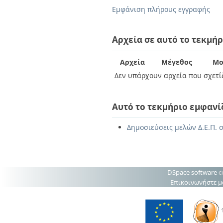
Διπλωματικές Εργασίες
Εμφάνιση πλήρους εγγραφής
Πολιτικές Πρόσβασης
Ανά Ημερομηνία
Έκδοσης
Συγγραφείς
Αρχεία σε αυτό το τεκμήρ
Τίτλοι
Θέματα
Αρχεία
Μέγεθος
Μο
Δεν υπάρχουν αρχεία που σχετίζ
Αυτό το τεκμήριο εμφανί
Δημοσιεύσεις μελών Δ.Ε.Π. σ
DSpace software
c
Επικοινωνήστε μ