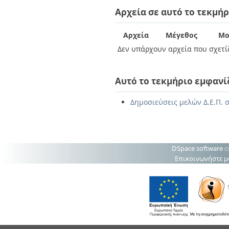
Διπλωματικές Εργασίες
Αρχεία σε αυτό το τεκμήρ
Πολιτικές Πρόσβασης
Ανά Ημερομηνία
Έκδοσης
Συγγραφείς
Αρχεία
Μέγεθος
Μο
Τίτλοι
Δεν υπάρχουν αρχεία που σχετίζ
Θέματα
Αυτό το τεκμήριο εμφανί
Δημοσιεύσεις μελών Δ.Ε.Π. σ
DSpace software
c
Επικοινωνήστε μ