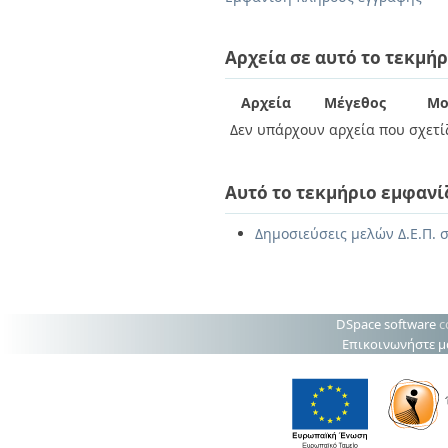
Διπλωματικές Εργασίες
Πολιτικές Πρόσβασης
Ανά Ημερομηνία
Έκδοσης
Αρχεία σε αυτό το τεκμήρ
Συγγραφείς
Τίτλοι
Αρχεία
Μέγεθος
Μο
Θέματα
Δεν υπάρχουν αρχεία που σχετίζ
Αυτό το τεκμήριο εμφανί
Δημοσιεύσεις μελών Δ.Ε.Π. σ
DSpace software
c
Επικοινωνήστε μ