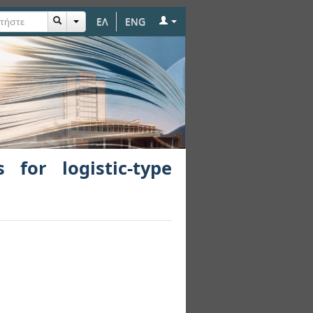
ΕΛ
ENG
ype equations with
 for logistic-type