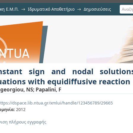
κη Ε.Μ.Π.
→
Ιδρυματικό Αποθετήριο
→
Δημοσιεύσεις
 nodal solutions for logistic-t
ιση Τεκμηρίου
on
nstant sign and nodal solutions
ations with equidiffusive reaction
georgiou, NS
;
Papalini, F
ttps://dspace.lib.ntua.gr/xmlui/handle/123456789/29665
ομηνία:
2012
ιση πλήρους εγγραφής