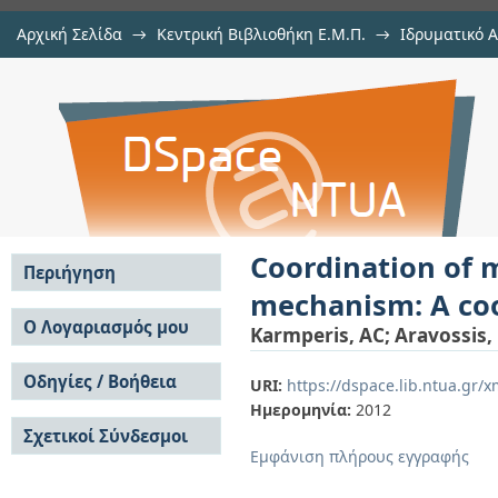
Αρχική Σελίδα
→
Κεντρική Βιβλιοθήκη Ε.Μ.Π.
→
Ιδρυματικό 
Coordination of multi-agents wi
μελών Δ.Ε.Π. σε περιοδικά
→
Εμφάνιση Τεκμηρίου
Αποθετήριο DSpace/Manakin
cooperative game theory approach
Coordination of 
Περιήγηση
mechanism: A co
Σε όλο το DSpace
Ο Λογαριασμός μου
Karmperis, AC
;
Aravossis,
Κοινότητες & Συλλογές
Σύνδεση
Ανά Ημερομηνία
Οδηγίες / Βοήθεια
Εγγραφή
URI:
https://dspace.lib.ntua.gr
Έκδοσης
Ημερομηνία:
2012
Οδηγίες Υποβολής
Συγγραφείς
Σχετικοί Σύνδεσμοι
Οδηγίες Χρήσης ΙΑ
Τίτλοι
Εμφάνιση πλήρους εγγραφής
Συχνές Ερωτήσεις
Θέματα
Οδηγίες Υποβολής -
Αυτή η Συλλογή