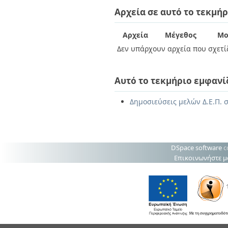
Διπλωματικές Εργασίες
Αρχεία σε αυτό το τεκμήρ
Πολιτικές Πρόσβασης
Ανά Ημερομηνία
Έκδοσης
Συγγραφείς
Αρχεία
Μέγεθος
Μο
Τίτλοι
Δεν υπάρχουν αρχεία που σχετίζ
Θέματα
Αυτό το τεκμήριο εμφανί
Δημοσιεύσεις μελών Δ.Ε.Π. σ
DSpace software
c
Επικοινωνήστε μ