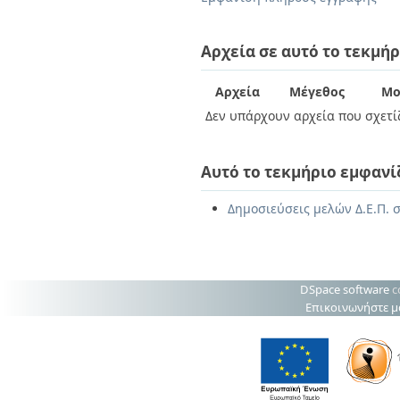
Διπλωματικές Εργασίες
Πολιτικές Πρόσβασης
Ανά Ημερομηνία
Έκδοσης
Αρχεία σε αυτό το τεκμήρ
Συγγραφείς
Τίτλοι
Αρχεία
Μέγεθος
Μο
Θέματα
Δεν υπάρχουν αρχεία που σχετίζ
Αυτό το τεκμήριο εμφανί
Δημοσιεύσεις μελών Δ.Ε.Π. σ
DSpace software
c
Επικοινωνήστε μ