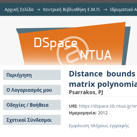
Αρχική Σελίδα
→
Κεντρική Βιβλιοθήκη Ε.Μ.Π.
→
Ιδρυματικό 
Distance bounds for prescribed mu
μελών Δ.Ε.Π. σε περιοδικά
→
Εμφάνιση Τεκμηρίου
Αποθετήριο DSpace/Manakin
Distance bounds 
Περιήγηση
matrix polynomia
Σε όλο το DSpace
Ο Λογαριασμός μου
Psarrakos, PJ
Κοινότητες & Συλλογές
Σύνδεση
Ανά Ημερομηνία
Οδηγίες / Βοήθεια
Εγγραφή
URI:
https://dspace.lib.ntua.gr
Έκδοσης
Ημερομηνία:
2012
Οδηγίες Υποβολής
Συγγραφείς
Σχετικοί Σύνδεσμοι
Οδηγίες Χρήσης ΙΑ
Τίτλοι
Εμφάνιση πλήρους εγγραφής
Συχνές Ερωτήσεις
Θέματα
Οδηγίες Υποβολής -
Αυτή η Συλλογή