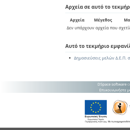
Διπλωματικές Εργασίες
Αρχεία σε αυτό το τεκμήρ
Πολιτικές Πρόσβασης
Ανά Ημερομηνία
Έκδοσης
Συγγραφείς
Αρχεία
Μέγεθος
Μο
Τίτλοι
Δεν υπάρχουν αρχεία που σχετίζ
Θέματα
Αυτό το τεκμήριο εμφανί
Δημοσιεύσεις μελών Δ.Ε.Π. σ
DSpace software
c
Επικοινωνήστε μ