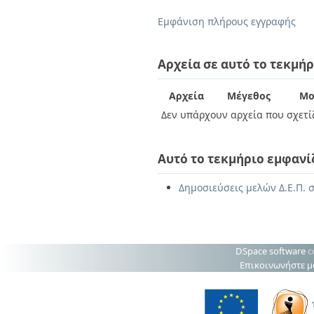
Διπλωματικές Εργασίες
Πολιτικές Πρόσβασης
Ανά Ημερομηνία
Εμφάνιση πλήρους εγγραφής
Έκδοσης
Συγγραφείς
Τίτλοι
Αρχεία σε αυτό το τεκμήρ
Θέματα
Αρχεία
Μέγεθος
Μο
Δεν υπάρχουν αρχεία που σχετίζ
Αυτό το τεκμήριο εμφανί
Δημοσιεύσεις μελών Δ.Ε.Π. σ
DSpace software
c
Επικοινωνήστε μ