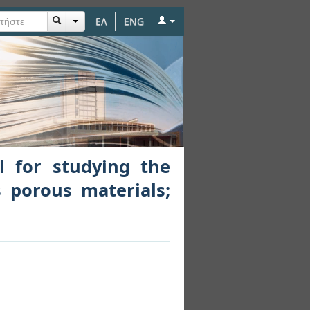
ΕΛ
ENG
e movement of water
aporation
l for studying the
 porous materials;