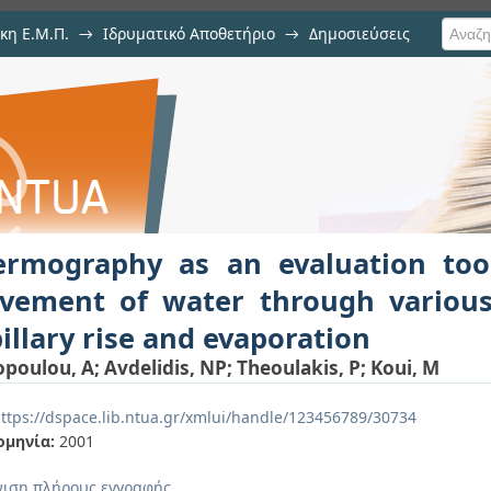
κη Ε.Μ.Π.
→
Ιδρυματικό Αποθετήριο
→
Δημοσιεύσεις
 evaluation tool for studying th
ση Τεκμηρίου
us materials; capillary rise and ev
ermography as an evaluation too
vement of water through various
illary rise and evaporation
poulou, A
;
Avdelidis, NP
;
Theoulakis, P
;
Koui, M
ttps://dspace.lib.ntua.gr/xmlui/handle/123456789/30734
ομηνία:
2001
ιση πλήρους εγγραφής