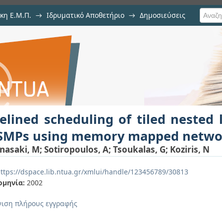
κη Ε.Μ.Π.
→
Ιδρυματικό Αποθετήριο
→
Δημοσιεύσεις
g of tiled nested loops onto clu
ση Τεκμηρίου
ork interfaces
elined scheduling of tiled nested 
 SMPs using memory mapped networ
nasaki, M
;
Sotiropoulos, A
;
Tsoukalas, G
;
Koziris, N
ttps://dspace.lib.ntua.gr/xmlui/handle/123456789/30813
ομηνία:
2002
ιση πλήρους εγγραφής