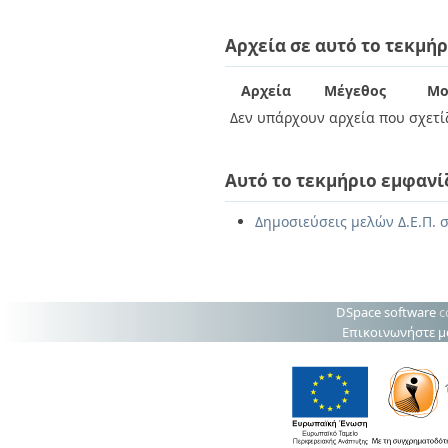
Διπλωματικές Εργασίες
Πολιτικές Πρόσβασης
Ανά Ημερομηνία
Αρχεία σε αυτό το τεκμήρ
Έκδοσης
Συγγραφείς
Τίτλοι
Αρχεία
Μέγεθος
Μο
Θέματα
Δεν υπάρχουν αρχεία που σχετίζ
Αυτό το τεκμήριο εμφανί
Δημοσιεύσεις μελών Δ.Ε.Π. 
DSpace software
c
Επικοινωνήστε μ