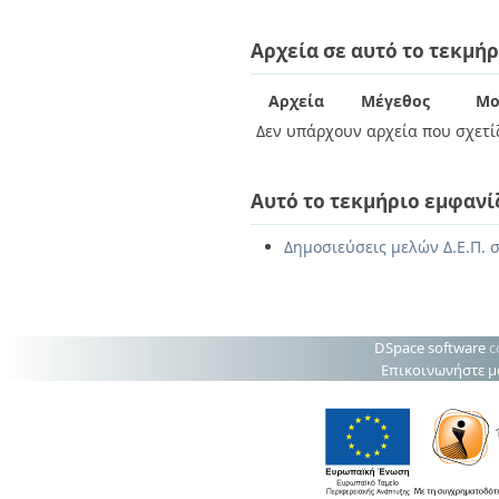
Διπλωματικές Εργασίες
Πολιτικές Πρόσβασης
Ανά Ημερομηνία
Αρχεία σε αυτό το τεκμήρ
Έκδοσης
Συγγραφείς
Τίτλοι
Αρχεία
Μέγεθος
Μο
Θέματα
Δεν υπάρχουν αρχεία που σχετίζ
Αυτό το τεκμήριο εμφανί
Δημοσιεύσεις μελών Δ.Ε.Π. 
DSpace software
c
Επικοινωνήστε μ