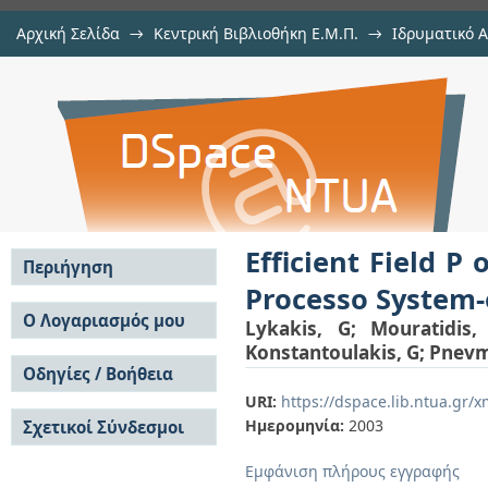
Αρχική Σελίδα
→
Κεντρική Βιβλιοθήκη Ε.Μ.Π.
→
Ιδρυματικό 
Efficient Field P ocessing Cores i
μελών Δ.Ε.Π. σε συνέδρια
→
Εμφάνιση Τεκμηρίου
Αποθετήριο DSpace/Manakin
on-Chip
Efficient Field P
Περιήγηση
Processo System-
Σε όλο το DSpace
Ο Λογαριασμός μου
Lykakis, G
;
Mouratidis,
Κοινότητες & Συλλογές
Konstantoulakis, G
;
Pnevm
Σύνδεση
Ανά Ημερομηνία
Οδηγίες / Βοήθεια
Εγγραφή
Έκδοσης
URI:
https://dspace.lib.ntua.gr
Οδηγίες Υποβολής
Συγγραφείς
Ημερομηνία:
2003
Σχετικοί Σύνδεσμοι
Οδηγίες Χρήσης ΙΑ
Τίτλοι
Συχνές Ερωτήσεις
Θέματα
Εμφάνιση πλήρους εγγραφής
Οδηγίες Υποβολής -
Αυτή η Συλλογή