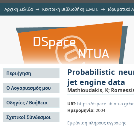
Αρχική Σελίδα
→
Κεντρική Βιβλιοθήκη Ε.Μ.Π.
→
Ιδρυματικό 
Probabilistic neural networks for v
μελών Δ.Ε.Π. σε συνέδρια
→
Εμφάνιση Τεκμηρίου
Αποθετήριο DSpace/Manakin
Probabilistic ne
Περιήγηση
jet engine data
Σε όλο το DSpace
Ο Λογαριασμός μου
Mathioudakis, K
;
Romessis
Κοινότητες & Συλλογές
Σύνδεση
Ανά Ημερομηνία
Οδηγίες / Βοήθεια
Εγγραφή
URI:
https://dspace.lib.ntua.gr
Έκδοσης
Ημερομηνία:
2004
Οδηγίες Υποβολής
Συγγραφείς
Σχετικοί Σύνδεσμοι
Οδηγίες Χρήσης ΙΑ
Τίτλοι
Εμφάνιση πλήρους εγγραφής
Συχνές Ερωτήσεις
Θέματα
Οδηγίες Υποβολής -
Αυτή η Συλλογή