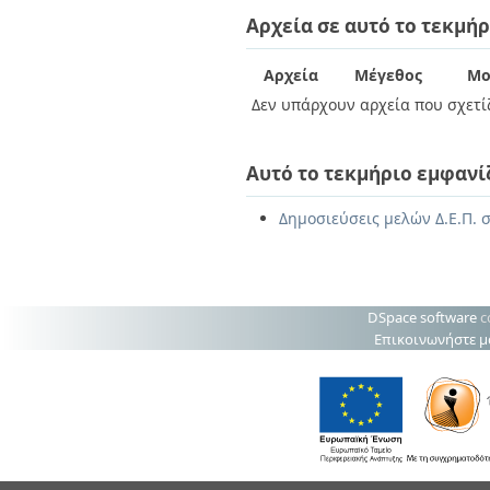
Διπλωματικές Εργασίες
Αρχεία σε αυτό το τεκμήρ
Πολιτικές Πρόσβασης
Ανά Ημερομηνία
Έκδοσης
Συγγραφείς
Αρχεία
Μέγεθος
Μο
Τίτλοι
Δεν υπάρχουν αρχεία που σχετίζ
Θέματα
Αυτό το τεκμήριο εμφανί
Δημοσιεύσεις μελών Δ.Ε.Π. 
DSpace software
c
Επικοινωνήστε μ