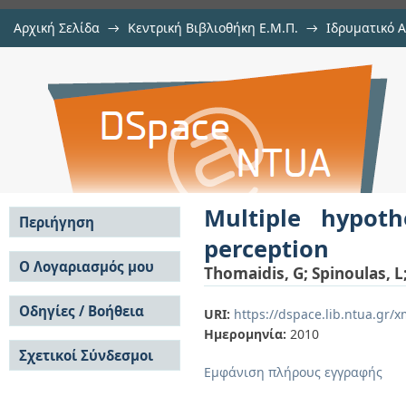
Αρχική Σελίδα
→
Κεντρική Βιβλιοθήκη Ε.Μ.Π.
→
Ιδρυματικό 
Multiple hypothesis tracking for a
μελών Δ.Ε.Π. σε συνέδρια
→
Εμφάνιση Τεκμηρίου
Αποθετήριο DSpace/Manakin
Multiple hypoth
Περιήγηση
perception
Σε όλο το DSpace
Ο Λογαριασμός μου
Thomaidis, G
;
Spinoulas, L
Κοινότητες & Συλλογές
Σύνδεση
Ανά Ημερομηνία
Οδηγίες / Βοήθεια
Εγγραφή
URI:
https://dspace.lib.ntua.gr
Έκδοσης
Ημερομηνία:
2010
Οδηγίες Υποβολής
Συγγραφείς
Σχετικοί Σύνδεσμοι
Οδηγίες Χρήσης ΙΑ
Τίτλοι
Εμφάνιση πλήρους εγγραφής
Συχνές Ερωτήσεις
Θέματα
Οδηγίες Υποβολής -
Αυτή η Συλλογή