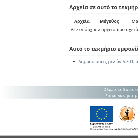
Διπλωματικές Εργασίες
Αρχεία σε αυτό το τεκμήρ
Πολιτικές Πρόσβασης
Ανά Ημερομηνία
Έκδοσης
Συγγραφείς
Αρχεία
Μέγεθος
Μο
Τίτλοι
Δεν υπάρχουν αρχεία που σχετίζ
Θέματα
Αυτό το τεκμήριο εμφανί
Δημοσιεύσεις μελών Δ.Ε.Π. 
DSpace software
c
Επικοινωνήστε μ