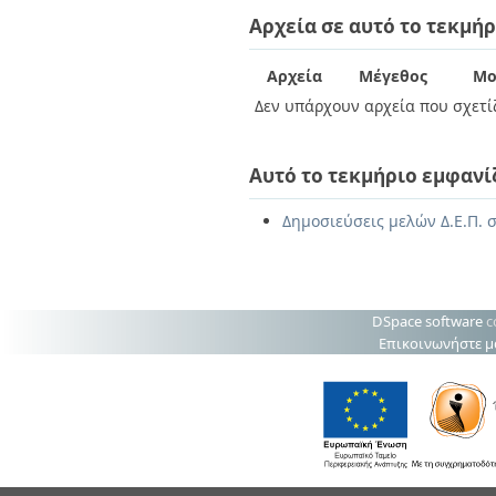
Διπλωματικές Εργασίες
Αρχεία σε αυτό το τεκμήρ
Πολιτικές Πρόσβασης
Ανά Ημερομηνία
Έκδοσης
Συγγραφείς
Αρχεία
Μέγεθος
Μο
Τίτλοι
Δεν υπάρχουν αρχεία που σχετίζ
Θέματα
Αυτό το τεκμήριο εμφανί
Δημοσιεύσεις μελών Δ.Ε.Π. 
DSpace software
c
Επικοινωνήστε μ