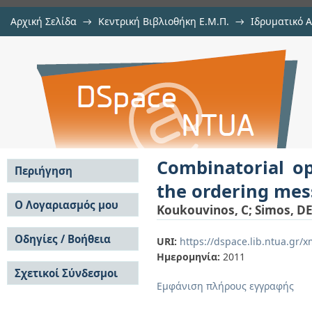
Αρχική Σελίδα
→
Κεντρική Βιβλιοθήκη Ε.Μ.Π.
→
Ιδρυματικό 
Combinatorial optimization for w
μελών Δ.Ε.Π. σε συνέδρια
→
Εμφάνιση Τεκμηρίου
Αποθετήριο DSpace/Manakin
genetic algorithm
Combinatorial op
Περιήγηση
the ordering mes
Σε όλο το DSpace
Ο Λογαριασμός μου
Koukouvinos, C
;
Simos, D
Κοινότητες & Συλλογές
Σύνδεση
Ανά Ημερομηνία
Οδηγίες / Βοήθεια
Εγγραφή
URI:
https://dspace.lib.ntua.gr
Έκδοσης
Ημερομηνία:
2011
Οδηγίες Υποβολής
Συγγραφείς
Σχετικοί Σύνδεσμοι
Οδηγίες Χρήσης ΙΑ
Τίτλοι
Εμφάνιση πλήρους εγγραφής
Συχνές Ερωτήσεις
Θέματα
Οδηγίες Υποβολής -
Αυτή η Συλλογή